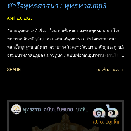
หัวใจพุทธศาสนา : พุทธทาส.mp3
April 23, 2023
"แก่นพุทธศาสน์" เรื่อง.. ใจความทั้งหมดของพระพุทธศาสนา โดย..
พุทธทาส อินทปัญโญ : สรุปแก่นแท้พุทธธรรม หัวใจพุทธศาสนา
หลักขั้นมูลฐาน อนัตตา-ความว่าง โรคทางวิญญาณ-ตัวกูของกู ปฏิ
จสมุปบาทภาคปฏิบัติ แนวปฏิบัติ 3 แบบเพื่อถอนอุปาทาน (อ่านโดย..
อริยคุณ ชมรมผลดี ⁠facebook.com/jz.net⁠ ) (ดาวน์โหลดกดชื่อ
SHARE
กดเพื่ออ่านต่อ »
ไฟล์) 111.8M หัวใจพุทธ แยกหัวข้อ 128k.zip download 276.0M
หัวใจพุทธ แยกหัวข้อ 320k.zip download 110.1M หัวใจพุทธ
ศาสนา Full 128k.zip download 274.6M หัวใจพุทธศาสนา Full
320k.zip *ชื่อไฟล์มี 320K ต่อท้ายคือไฟล์คุณภาพสุงสุดเพื่อเผยแพร่
ต่อ หากต้องการฟังปกติเลือกขนาดเล็ก (128K - บางทีอาจไม่มีเลข
ท้ายชื่อ) || ขนาดเล็กบางเรื่องจะมีให้โหลดสองแบบ คือแยกตอน
ย่อย กับ..รวมทั้งฉบับในไฟล์เดียว (Full) ** กดดาวน์โหลดที่ชื่อ
: ห้ามตัดต่อ ดัดแปลง แก้ไข เผยแพร่ต่อได้ไม่ต้องขออนุญาต แต่