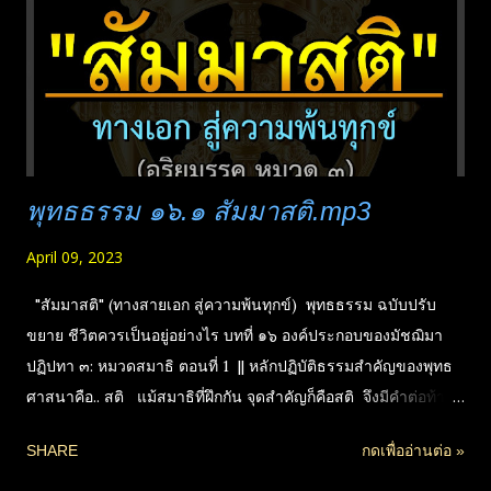
ต้องเพื่อธรรมทานแจกฟรีเท่านั้น || นำลง YouTube ห้ามใส่
โฆษณาชนิดเป็นวีดีโอในเรื่องเด็ดขาด อนุญาต...
พุทธธรรม ๑๖.๑ สัมมาสติ.mp3
April 09, 2023
"สัมมาสติ" (ทางสายเอก สู่ความพ้นทุกข์) พุทธธรรม ฉบับปรับ
ขยาย ชีวิตควรเป็นอยู่อย่างไร บทที่ ๑๖ องค์ประกอบของมัชฌิมา
ปฏิปทา ๓: หมวดสมาธิ ตอนที่ 1 || หลักปฏิบัติธรรมสำคัญของพุทธ
ศาสนาคือ.. สติ แม้สมาธิที่ฝึกกัน จุดสำคัญก็คือสติ จึงมีคำต่อท้าย
เช่น อานาปานสติ เป็นการมีสติรู้ลมหายใจ จะสงบหรือไม่สงบก็ให้
SHARE
กดเพื่ออ่านต่อ »
รู้ตามจริง ไม่ใช่การบังคับจิตให้สงบ ดังนั้นการเข้าใจเรื่องสติจึง
สำคัญมาก เป็นอริยมรรคข้อที่ ๗ ที่ต้องเข้าใจทางด้านทฤษฎีให้ตรง