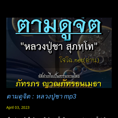
ก่อนด้วย อริยมรรค หมวดที่ ๓ หมวดสมาธิ ประกอบด้วยมรรคข้อที่
๖. สัมมาวายามะ ข้อที่ ๗. สัมมาสติ และข้อที่ ๘ สัมมาสมาธิ
สำหรับบทนี้แบ่งเป็นสองตอน ตอนที่หนึ่งจะเป็นเรื่องของ สัมมา
วายามะ และ สัมมาสติ ซึ่งสัมมาวายามะ ความเพียรชอบนั้น ถือ
เป็นส่วนหนึ่งในการเจริญสติที่ต้องมีควบคู่กันไป ส่วนสัมมาสมาธิ
จะแยกไว้เป็นอีกตอน เพราะมีเนื้อหาที่ค่อนข้างละเอียดและมีความ
ยาวมาก เพื่อให้ได้ศึกษาไปทีละลำดับ และเลือกฟังภายหลังได้
สะดวกขึ้นนะครับ || อ่านโดย.. อริยคุณ ชมรมผลดี เลือกฟังตั้งแต่
บทเ...
ตามดูจิต : หลวงปู่ชา mp3
April 03, 2023