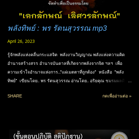
พลังทิพย์ : พร รัตนสุวรรณ mp3
April 26, 2023
รู้จักพลังแห่งคลื่นกระแสจิต พลังงานวิญญาณ พลังแห่งความคิด
อำนาจสร้างสรร อำนาจบันดาลที่เกิดจากพลังจากจิต ฯลฯ เพื่อ
ความเข้าใจอำนาจแห่งการ..."แผ่เมตตาที่ถูกต้อง" หนังสือ "พลัง
ทิพย์" เขียนโดย.. พร รัตนสุวรรณ อ่านโดย.. อริยคุณ ชมรมผลดี จัด
ทำเพื่อเป็นธรรมทานโดย "เอกลักษณ์ เลิศวรลักษณ์" ขอทุกท่าน
SHARE
กดเพื่ออ่านต่อ »
ร่วมอนุโมทนา การให้ธรรม ชนะการให้ทั้งปวง พลังทิพย์คืออะไร
สื่อของพลังทิพย์ ความคิดแล่นไปถึงผู้อื่นได้อย่างไร เหตุใดรับความ
คิดคนอื่นไม่ได้ทุกอย่าง พลังความคิด ปัจจัยให้เกิดวัตถุ การแผ่
เมตตาเป็นประโยชน์ต่อโลก ? กระแสจิต มีผลต่อคน-โอปปาติกะ ?
วิธีแผ่เมตตาที่ถูกต้อง __________ (#ขอทุกท่านร่วมอธิษฐาน