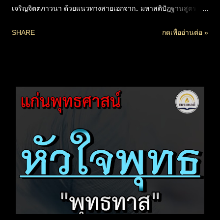
เจริญจิตตภาวนา ด้วยแนวทางสายเอกจาก.. มหาสติปัฎฐานสูตร
หรือ สติปัฎฐานสี่ ครบทุกขั้นตอน ในแบบกระชับเข้าใจง่าย แต่คง
SHARE
กดเพื่ออ่านต่อ »
ใจความสำคัญไว้ครบถ้วน เป็นหนังสือแนะแนวปฏิบัติที่ดีที่สุดเล่ม
หนึ่ง เท่าที่เคยศึกษามา ทำให้พระสูตรที่ยาก และดูเหมือนเป็น
คนละขั้นตอน แต่ประมวลมาปฏิบัติในคราวเดียวกันได้อย่างลงตัว
ยิ่งหากมีพื้นฐานทางธรรม ได้อ่านพุทธธรรมมาแล้ว จะยิ่งเข้าใจได้
ลึกซึ้งขึ้นมาก แต่ผู้ไม่มีพื้นฐานหรือพึ่งเริ่มต้น ก็จะเข้าใจได้ไม่ยาก
หากตัดความสงสัยในศัพท์บางคำออก แล้วจับสาระสำคัญ แก่นหลัก
ซึ่งพระองค์ท่านสรุปจุดสำคัญ และอธิบายให้เข้าใจได้ง่ายมากขึ้นอยู่
แล้วนะครับ เท่าที่ศึกษามาพอสมควร เห็นชัดเลยว่า.. หากปฏิบัติ
ได้ตามหนังสือเล่มนี้ได้จริง ก็แทบไม่ต้องศึกษาอะไรเพิ่มเติมแล้ว
เพราะเป็นทางหลักทางเดียวสู่ความพ้นทุกข์ แต่การเป็นพหูสูตร
ศึกษาให้มาก สำหรับหลายคน...