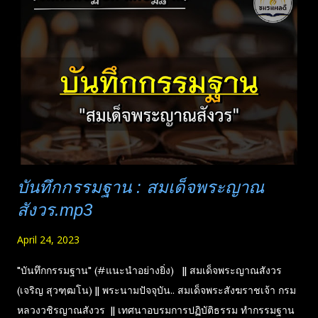
จิต) __________ ขอน้อมระลึกถึงบุญกุศลที่เคยทำไว้แต่อดีต
จนถึงปัจจุบัน รวมเป็นพลังกับบุญการฟังธรรมในครั้งนี้ ส่งถึงคุณ..
"เอกลักษณ์ เลิศวรลักษณ์" ขอให้ได้ร่วมอนุโมทนาและปลื้มปิติใน
ทุกบุญร่วมกัน || ขอจงเป็นสุข ครบพร้อมแห่งทิพยสมบัติ เปี่ยมด้วย
จิตที่ตื่นรู้ผ่องใส ยิ่งๆขึ้นไป || ขอให้รุ่งเรืองแต่ในทางที่เป็นกุศ...
บันทึกกรรมฐาน : สมเด็จพระญาณ
สังวร.mp3
April 24, 2023
"บันทึกกรรมฐาน" (#แนะนำอย่างยิ่ง) || สมเด็จพระญาณสังวร
(เจริญ สุวฑฺฒโน) || พระนามปัจจุบัน.. สมเด็จพระสังฆราชเจ้า กรม
หลวงวชิรญาณสังวร || เทศนาอบรมการปฏิบัติธรรม ทำกรรมฐาน