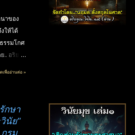
รถนาของ
ถึงให้ได้
ระธรรมโกศ
ย.. อริย
อเป็นธรรม
ดเพื่ออ่านต่อ »
ล" ธรรม
าส ให้เสพ
ความสุข
มรักษา
วะจิตว่าง
ินัย"
งและฝึกฝน
ฯ กรม