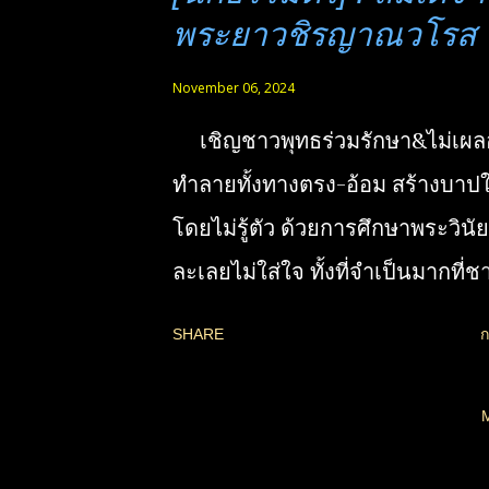
ปฏิบัติได้ในชีวิตประจำวัน ทำได้แ
พระยาวชิรญาณวโรส
และในคนที่ยังต้องวุ่นวายกับทางโล
November 06, 2024
หลักการพัฒนาจิต และหลักฆราวาส
เชิญชาวพุทธร่วมรักษา&ไม่เผล
ต้องมีประจำใจ เพื่อความเจริญทั้
ทำลายทั้งทางตรง-อ้อม สร้างบาป
คือทางร่างกาย และทางธรรม คือ
โดยไม่รู้ตัว ด้วยการศึกษาพระวินัย (
หรือวิญญาณ ไปพร้อมกัน จึงจะได้สิ่
ละเลยไม่ใส่ใจ ทั้งที่จำเป็นมากที่
ปรารถนา เป็นสิ่งที่ดีที่สุด อันเป็น
คนต้องรู้ให้ตรง) 🔊เสียงอ่านหนังสือ
อย่างแท้จริง ที่มนุษย์ควรเข้าถึงให้
SHARE
ก
มุข" สมเด็จพระมหาสมณเจ้า กรม
ตๅย ( ร่วมจัดทำ&กิจกรรมบุญ ดูที่น
ญาณวโรส : หลักใหญ่หัวข้อสำคัญเ
https://www.facebook.com/jz.
แห่งพระวินัยปิฎก แนวทางแห่งกา
ฟังแยกหัวข้อที่นี่ ⁠⁠⁠