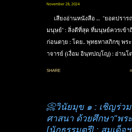
November 28, 2024
เสียงอ่านหนังสือ ... "ยอดปรา
มนุษย์" : สิ่งดีที่สุด ที่มนุษย์ควรเข้า
ก่อนตๅย : โดย.. พุทธทาสภิกขุ พ
าจารย์ (เงื่อม อินฺทปญฺโญ) : อ่านโด
คุณ (โจโฉ) ชมรมผลดี : จัดทำเพื่
SHARE
ก
ทานโดย.. "นฤมล ตั้งสกุลไพศา
บรรยายเพื่อการใช้ชีวิตของฆราว
สุขทางโลกอย่างมีปัญญา ให้รู้จัก
📀วินัยมุข ๑ : เชิญร่ว
เหนือโลก หรือสภาวะเหนือโลก ภา
ศาสนา ด้วยศึกษา"พระว
จิตคือพุทธะ ฯลฯ ที่สามารถเข้าถึ
[นักธรรมตรี] : สมเด็จ