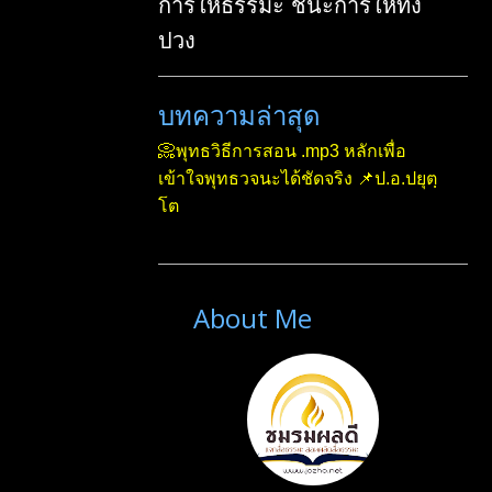
การให้ธรรมะ ชนะการให้ทั้ง
July 2022
2
ปวง
September 2022
6
บทความล่าสุด
October 2022
3
November 2022
2
📀พุทธวิธีการสอน .mp3 หลักเพื่อ
เข้าใจพุทธวจนะได้ชัดจริง 📌ป.อ.ปยุตฺ
December 2022
3
โต
2023
29
January 2023
4
February 2023
3
About Me
March 2023
3
April 2023
5
May 2023
2
June 2023
2
July 2023
2