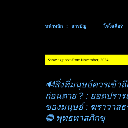
หน้าหลัก : สารบัญ
โจโฉคือ?
P
Showing posts from November, 2024
o
s
🔊สิ่งที่มนุษย์ควรเข้าถึ
t
ก่อนตๅย ? : ยอดปรา
s
ของมนุษย์ : ฆราวาสธ
🔴 พุทธทาสภิกขุ