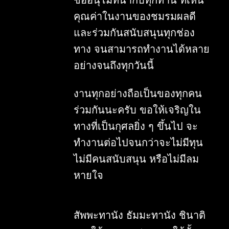
ขออนุโมทนากับทุกท่าน ที่เห็น
May 2021
4
คุณค่าในงานของชมรมผลดี
June 2021
2
และร่วมกันสนับสนุนทุกช่อง
August 2021
2
ทาง จนสามารถทำงานได้หลาย
September 2021
5
อย่างจนถึงทุกวันนี้
October 2021
1
November 2021
3
งานทุกอย่างถือเป็นของทุกคน
December 2021
3
ร่วมกันนะครับ ขอให้เจริญใน
2022
32
ทางที่เป็นกุศลยิ่ง ๆ ขึ้นไป จะ
January 2022
1
ทำงานต่อไปจนกว่าจะไม่มีทุน
ไม่มีคนสนับสนุน หรือไม่มีลม
February 2022
2
หายใจ
March 2022
5
April 2022
4
May 2022
3
สัพพะทานัง ธัมมะทานัง ชินาติ
June 2022
1