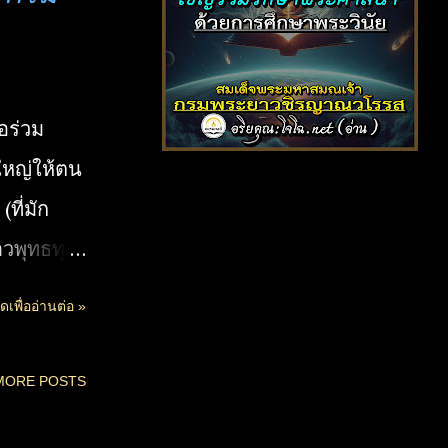
ม้ในเด็ก
ก ให้รู้
ธรรม ที่
อร่วม
งทางโลก
ใหญ่ให้ตน
ทางจิต
ที่มัก
งที่น่า
ชาวพุทธทุก
ความสุข
 ... "วินัย
ได้ก่อน
ดเพื่ออ่านต่อ »
พระยาวชิร
ี่
บื้องต้น
net ) 🔊
MORE POSTS
รศึกษา