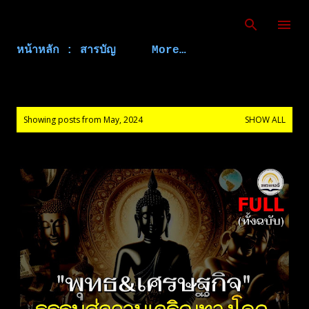
Skip to main content
หน้าหลัก : สารบัญ
More…
P
Showing posts from May, 2024
SHOW ALL
o
s
t
s