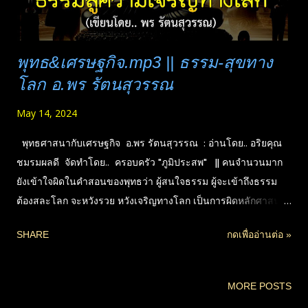
พุทธ&เศรษฐกิจ.mp3 || ธรรม-สุขทาง
โลก อ.พร รัตนสุวรรณ
May 14, 2024
พุทธศาสนากับเศรษฐกิจ อ.พร รัตนสุวรรณ : อ่านโดย.. อริยคุณ
ชมรมผลดี จัดทำโดย.. ครอบครัว "ภูมิประสพ" || คนจำนวนมาก
ยังเข้าใจผิดในคำสอนของพุทธว่า ผู้สนใจธรรม ผู้จะเข้าถึงธรรม
ต้องสละโลก จะหวังรวย หวังเจริญทางโลก เป็นการผิดหลักศาสนา
ควรสันโดษ จะทำตัวทันสมัยใช้ชีวิตหรูหราไม่ได้ จนทำให้บางคน
SHARE
กดเพื่ออ่านต่อ »
เห็นไปว่า ศาสนาพุทธขวางทางเจริญของโลก โลกจะก้าวหน้าไม่
ได้ หรือต้องรอให้แก่ รอให้สิ้นหวังทางโลก ให้ทุกข์สาหัสก่อน จึง
ค่อยมาสนใจธรรม พระพุทธองค์ทรงสอนธรรมเป็นระดับ มีข้อปฏิบัติ
MORE POSTS
และการเปรียบเทียบเหมาะกับคนแตกต่างกัน สำหรับคนทั่วไปก็