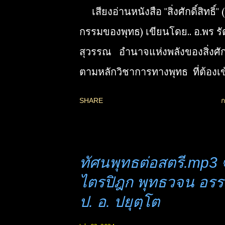
เสียงอ่านหนังสือ "สิ่งศักดิ์สิทธิ์"
กรรมของพุทธ) เขียนโดย.. อ.พร ร
สุวรรณ อำนาจแห่งพลังของสิ่งศักดิ
ตามหลักวิชาการทางพุทธ ที่ต้องเข
ชัดเพื่อรู้แจ้งในกฎแห่งกรรม 1. พ
SHARE
ก
รัตนตรัย โดยเฉพาะธรรมคุณ 2. 
ชีวิตประเภทกายทิพย์ ในชั้นเทพเจ
📌 อำนาจศักดิ์สิทธิ์ สิ่งที่มีฤทธิ์
ทัศนพุทธต่อสตรี.mp3 
ผลดีร้าย มีจริงแค่ไหน ควรเชื่อแล
ไตรปิฎก พุทธวจน อรร
ต่อสิ่งเหล่านี้อย่างไร ทำไมการศึกษา
ป. อ. ปยุตฺโต
ให้รู้จริง ส่งผลดีต่อความเข้าใจธรร