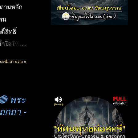
 (ตามหลัก
ัตน
์สิทธิ์
้าใจให้
ระ
ดเพื่ออ่านต่อ »
โอปปาติกะ
้า 3.วิบาก
ดลบันดาลให้
🔴 พระ
ะปฏิบัติ
ถกถา -
เรื่องนี้
มขั้นสูง