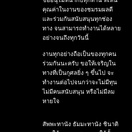
ขออนุโมทนากับทุกท่าน ที่เห็น
May 2021
4
คุณค่าในงานของชมรมผลดี
June 2021
2
และร่วมกันสนับสนุนทุกช่อง
August 2021
2
ทาง จนสามารถทำงานได้หลาย
September 2021
5
อย่างจนถึงทุกวันนี้
October 2021
1
November 2021
3
งานทุกอย่างถือเป็นของทุกคน
December 2021
3
ร่วมกันนะครับ ขอให้เจริญใน
2022
32
ทางที่เป็นกุศลยิ่ง ๆ ขึ้นไป จะ
January 2022
1
ทำงานต่อไปจนกว่าจะไม่มีทุน
ไม่มีคนสนับสนุน หรือไม่มีลม
February 2022
2
หายใจ
March 2022
5
April 2022
4
May 2022
3
สัพพะทานัง ธัมมะทานัง ชินาติ
June 2022
1