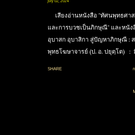
July 02, 2024
และช่วยพาคนให้พ้นจากมิจฉาทิฏ
เสียงอ่านหนังสือ "ทัศนพุทธศาส
งมงาย ส่งให้เข้าใจหลักอริยสัจ ปฏิ
และการบวชเป็นภิกษุณี" และหนังส
ปบาท เกิดศรัทธาในกรรม เพิ่มพู
อุบาสก อุบาสิกา สู่ปัญหาภิกษุณี :
ในใจโดยไมต้องมีใครบังคับ ขจัดปั
พุทธโฆษาจารย์ (ป. อ. ปยุตฺโต) :
อันตรายและช่วยแก้ปัญหาสารพัด
เข้าใจผิดจำนวนมากเกี่ยวกับคำ
ชีวิต การงานสะดวกสบาย มีวิถีชีวิ
SHARE
ก
ไตรปิฎก ซึ่งต้องทำความเข้าใจให้
มากขึ้นอย่างถูกต้องตรงธรรมได้จร
พุทธพจน์หรือพุทธวจนในแต่ละประ
อย่างไร เนื้อหาส่วนหนึ่งจะแสดงถ
หมายถึงแค่ไหน เป็นสำนวนเปรียบ
ธรรม - ธรรมคุณ" ว่ามีประโยชน์แ
เป็นความหมายขั้นสูงระดับปรมัตถ์ ม
ปัญหาทุกอย่างได้อย่างไร วิธีเผย
ไปอย่างไร สอนใคร บริบทใด มีจุด
สำหรับคนเริ่มต้นและคนทั่วไป แล