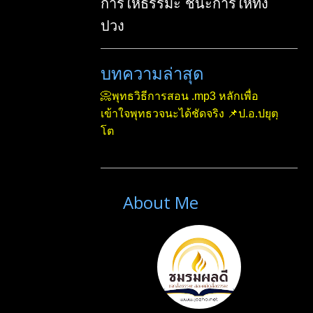
การให้ธรรมะ ชนะการให้ทั้ง
July 2022
2
ปวง
September 2022
6
บทความล่าสุด
October 2022
3
November 2022
2
📀พุทธวิธีการสอน .mp3 หลักเพื่อ
เข้าใจพุทธวจนะได้ชัดจริง 📌ป.อ.ปยุตฺ
December 2022
3
โต
2023
29
January 2023
4
February 2023
3
About Me
March 2023
3
April 2023
5
May 2023
2
June 2023
2
July 2023
2