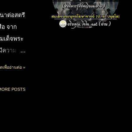
ฐิ-ความ
นาต่อสตรี
จสมุ
ือ จาก
นศีลธรรม
 สมเด็จพระ
ดเป่าภัย
 มีความ
อย่างใน
สอนในพระ
ตราบรื่น
ดเพื่ออ่านต่อ »
ตรงว่า
ิง
โยคนั้น
ึง "พุทธ
MORE POSTS
เทียบหรือ
ละใช้แก้
ีที่มาที่
แผ่ศาสนา
ประสงค์
ะยังมีสาระ