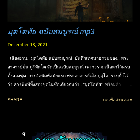
การยอมรับคว...
มุตโตทัย ฉบับสมบูรณ์ mp3
December 13, 2021
เสียงอ่าน.. มุตโตทัย ฉบับสมบูรณ์ บันทึกเทศนาธรรมของ.. พระ
อาจารย์มั่น ภูริทัตโต จัดเป็นฉบับสมบูรณ์ เพราะรวมเนื้อหาไว้ครบ
ทั้งสองชุด การจัดพิมพ์สมัยแรก พระอาจารย์เส็ง ปุสฺโส ระบุย้ำไว้
ว่า ควรพิมพ์ทั้งสองชุดในชื่อเดียวกันว่า.. "มุตโตทัย" พร้อมคำ
อธิบายที่มา ฯ แต่ปรากฎภายหลังว่า มีการเผยแพร่แต่ชุดแรก
SHARE
กดเพื่ออ่านต่อ »
เท่านั้น ||**ชุดที่หนึ่ง บันทึกโดยพระอาจารย์วิริยังค์ สิรินฺธโร และ
พระอาจารย์ทองคำ ญาโณภาโส (ฉายาภายหลัง จารุวัณโณ) ||**
ชุดที่สอง บันทึกโดยพระอาจารย์วัน อุตฺตโม และพระอาจารย์ทองคำ
ญาโณภาโส (จารุวัณโณ) ||** ขออนุญาตพิมพ์เผยแผ่ เรียบเรียง
ใหม่ตามคำแนะนำของพระอาจารย์มั่น โดย.. พระอริยคุณาธาร