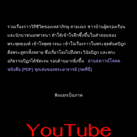
รวมเรื่องราววิถีชีวิตของเหล่าภิกษุ สามเณร ชาวบ้านผู้ครองเรือน
และนักบวชนอกศาสนา ทำให้เข้าใจลึกซึ้งขึ้นในคำสอนของ
พระพุทธองค์ เข้าใจพุทธวจนะ เข้าใจเรื่องราวในพระสุตตันตปิฎก
คือพระสูตรทั้งหลาย ซึ่งเกี่ยวโยงไปถึงพระวินัยปิฎก และพระ
อภิธรรมปิฏกได้ชัดเจน รอบด้านมากยิ่งขึ้น
อ่าน&ดาวน์โหลด
หนังสือ (PDF) ทุกเล่มของพระอาจารย์ (กดที่นี่)
ฟังแยกเป็นภาค