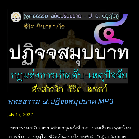
พุทธธรรม ๔.ปฏิจจสมุปบาท MP3
July 17, 2022
พุทธธรรม-ปรับขยาย ฉบับล่าสุดครั้งที่ ๕๕ : สมเด็จพระพุทธโฆษ
าจารย์ (ป. อ. ปยุตฺโต) ชีวิตเป็นอย่างไร บทที่ ๔.. "ปฏิจจสมุปบาท"