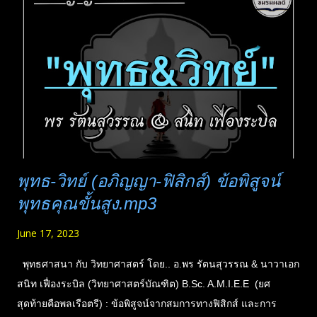
อยู่ผิด เขาก็ไปส่งให้ได้ เคยคุยกับคนที่ติดคุกมานาน เขาบอกหนังสือ
จำเป็นมาก และยังต้องการอีกมาก หากใครอ่านแล้วก็ส่งไปบริจาค
กันนะครับ ในคุกถ้าจัดการดี ๆ เป็นสถานที่ปฏิบัติธรรมได้เลย
เพราะมันไม่ต้องห่วงอนาคต ไม่ต้องคำนึงอดีต และมีเวลาศึกษา
เยอะมากครับ (เสียดายเวลาแทน...
พุทธ-วิทย์ (อภิญญา-ฟิสิกส์) ข้อพิสูจน์
พุทธคุณขั้นสูง.mp3
June 17, 2023
พุทธศาสนา กับ วิทยาศาสตร์ โดย.. อ.พร รัตนสุวรรณ & นาวาเอก
สนิท เฟื่องระบิล (วิทยาศาสตร์บัณฑิต) B.Sc. A.M.I.E.E (ยศ
สุดท้ายคือพลเรือตรี) : ข้อพิสูจน์จากสมการทางฟิสิกส์ และการ