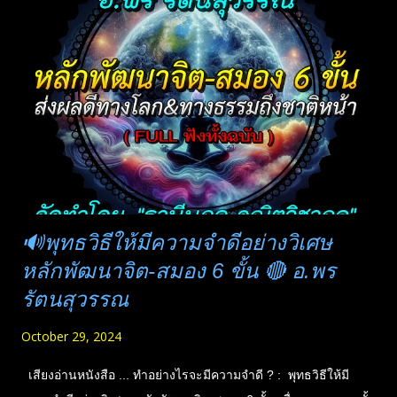
(เส็ง ปุสฺโส) "จัดทำโดยเจ้าภาพหลัก" ครอบครัวสินธวัชต์ สัตยาวดี
ประกอบวิทย์ บุษรินทร์ เปรี่ยนไทย ซิ้วกี แซ่โง้ว ร่วมจัดทำโดย.. ศุภ
กิจ นิมมานนรเทพ รัฐนี เขมะรัตนา สุภาพร เทียมบุญประเสริฐ บัว
สด ชัยเมือง ครอบครัว ทรงพล พนอมรักษ์ เพชรเสถียร นฤพนธ์ จิระ
พนากุล ครอบครัว​ วิ​ริยา​ ครอบครัว หังสเนตร ครอบครัว คำม่วง
ครอบครัว รัตนพิทักษ์ ครอ...
🔊พุทธวิธีให้มีความจำดีอย่างวิเศษ
หลักพัฒนาจิต-สมอง 6 ขั้น 🔴 อ.พร
รัตนสุวรรณ
October 29, 2024
เสียงอ่านหนังสือ ... ทำอย่างไรจะมีความจำดี ? : พุทธวิธีให้มี