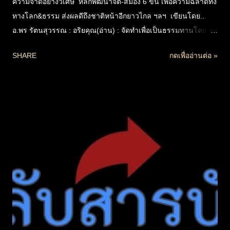
ความจำดีอย่างวิเศษ หลักพัฒนาจิต-สมอง 6 ขั้น เพื่อความฉลาดทั้ง
ทางโลก&ธรรม ส่งผลดีถึงชาติหน้าอีกยาวไกล ฯลฯ เขียนโดย..
อ.พร รัตนสุวรรณ : อริยคุณ(อ่าน) : จัดทำเพื่อเป็นธรรมทานโดย..
"ธานีนุกูล คณิตวิชากุล" 🔵 ประสิทธิภาพของความจำ และจิตที่มี
SHARE
กดเพื่ออ่านต่อ »
คุณภาพ ส่งผลต่อความฉลาดปราดเปรื่องในวิชาการทุกด้าน ต่อยอด
สู่การพัฒนาทั้งทางโลก-ธรรม แต่น้อยคนจะรู้และเข้าใจ
กระบวนการให้เกิดความจำดีหรือไม่ดี ว่ามีหลักสำคัญที่เกี่ยวเนื่องใน
ด้านจิตอย่างไร โดยเฉพาะในแง่จากคำสอนทางพุทธศาสนา คือ
เจตสิก สิ่งที่เกิดและดับพร้อมกับจิตทุกขณะ ๗ อย่าง ที่อธิบาย
กระบวนการแห่งจิตกับความจำได้ดีที่สุด (คนที่ระลึกชาติได้คือคน
ที่มีความจำพิเศษเช่นกัน) ช่วงแรกจะฟังยากสักหน่อยสำหรับผู้เริ่ม
ศึกษา ขอให้ฟังทั้งหมดให้จบก่อน เพื่อจับภาพรวม ก็ยังได้ประโยชน์
อย่างคาดไม่ถึง เพราะถ้าเข้าใจหลักแล้วพยายามใช้ชีวิตที่เหลือ
เสริมสร้างกำลังให้จิตตัวเอง จะส่งผลดีทันทีตั้งแต่ชาตินี้ถึงชาติหน้า
อีกยาวไกล _________ 📌 หากเข้าใจหลักสำคัญ ที่เป็นสัจ...