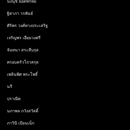
นงนุช ยอดพรหม
ฐิตาภา วรพันธ์
ศิริพร วงศ์ทางประเสริฐ
เจริญพร เอี่ยมวงศรี
จันทนา สระสืบกุล
ครอบครัวโถวสกุล
เพลินพิศ พระโพธิ์
นรี
ปราณีต
นภาพล ภวังสวัสดิ์
ภาวินี เบียนเน็ก