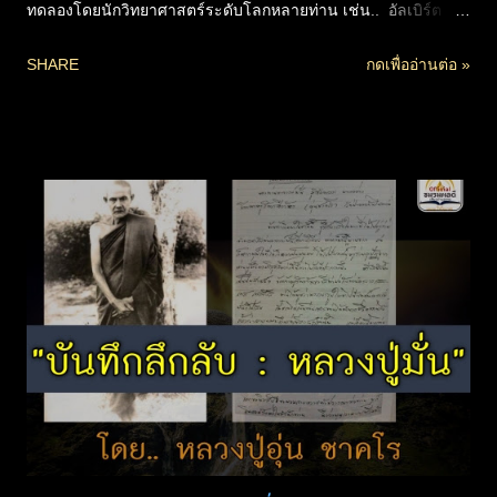
ทดลองโดยนักวิทยาศาสตร์ระดับโลกหลายท่าน เช่น.. อัลเบิร์ต
ไอน์สไตน์ , พอล แลงเกวิน เซอร์จากาดิช จันทรา โบส ฯลฯ ที่จะ
SHARE
กดเพื่ออ่านต่อ »
พิสูจน์ให้เห็นชัดในเรื่อง.. ทศพลญาณ อันเป็นพุทธคุณที่สำคัญ เรื่อง
ญาณอภิญญา อิทธิฤทธิ์ ปาฏิหาริย์ ตาทิพย์ ระลึกชาติ รู้การจุติและ
อุบัติของสัตว์ทั้งปวง เรื่องอายุของเทวดา สภาพชีวิตในรูปแบบ
นามธรรม หรือโอปปาติกะ ฯลฯ ว่าเป็นจริงตามทฤษฎีทาง
วิทยาศาสตร์ได้อย่างไร รวมถึงหลักปฏิจสมุปบาท กฏแห่ง
ไตรลักษณ์ เรื่องพลังงานนามธรรม หรือวิญญาณแฝงในวัตถุ ความ
เป็นอนัตตาของทุกสรรพสิ่ง ฯลฯ ที่หลักทางวิทยาศาสตร์อธิบายสิ่ง
เหล่านี้ได้ตรงกับหลักธรรมในพระพุทธศาสนา จึงเป็นสิ่งที่พิสูจน์ชัด
ถึงข้อมูลในพระไตรปิฎกว่าเป็นสัจธรรมแท้จริง แม้ในสิ่งที่หลายคน
มองว่าเป็นเรื่องเหลือเชื่อก็ตาม (ดาวน์โหลดกดชื่อไฟล์) 180.5M
พุทธ&วิทย์ Full 128k.zip...