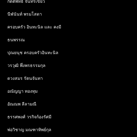
กิตติพัทธ์ จันทร์เขียว
นีฬนันท์ พรมโสดา
ครอบครัว อินทะนิล และ คงมี
ธนพรรณ
ปุณยนุช ครอบครัวอินทะนิล
วรวุฒิ พึ่งพรธรรมกุล
ดวงสมร รัตนจันทา
อณัญญา ทองทุม
อัณณพ ลีลามณี
ธรรศพงศ์ วรกิจก้องรัศมี
พ่อวิชาญ มณฑาทิพย์กุล