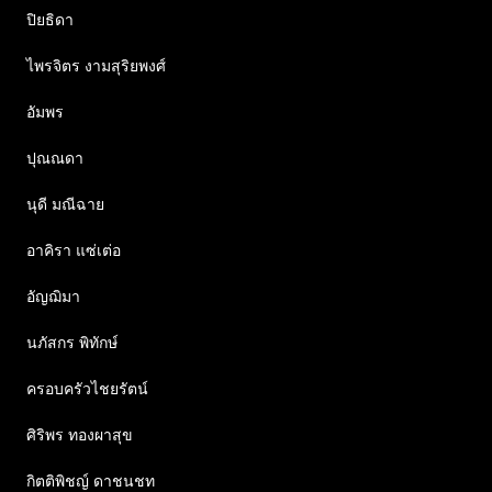
ปิยธิดา
ไพรจิตร งามสุริยพงศ์
อัมพร
ปุณณดา
นุดี มณีฉาย
อาคิรา แซ่เต่อ
อัญฌิมา
นภัสกร พิทักษ์
ครอบครัวไชยรัตน์
ศิริพร ทองผาสุข
กิตติพิชญ์ ดาชนชท