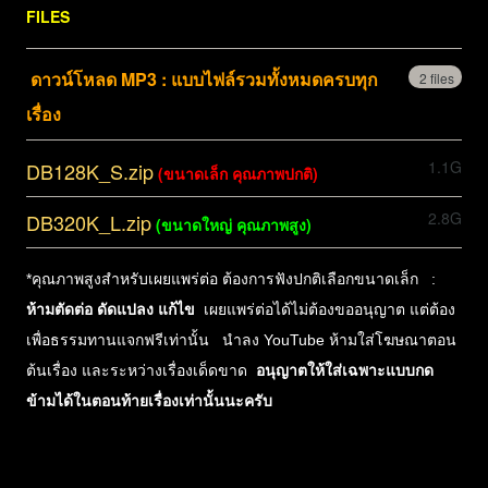
FILES
download
U
ด
าวน์โหลด MP3 : แบบไฟล์รวมทั้งหมดครบทุก
2 files
p
เรื่อง
l
d
1.1G
DB128K_S.zip
(ขนาดเล็ก คุณภาพปกติ)
e
o
v
2.8G
DB320K_L.zip
(ขนาดใหญ่ คุณภาพสูง)
w
e
n
*คุณภาพสูงสำหรับเผยแพร่ต่อ ต้องการฟังปกติเลือกขนาดเล็ก :
l
l
ห้ามตัดต่อ ดัดแปลง แก้ไข
เผยแพร่ต่อได้ไม่ต้องขออนุญาต แต่ต้อง
o
เพื่อธรรมทานแจกฟรีเท่านั้น นำลง YouTube ห้ามใส่โฆษณาตอน
a
ต้นเรื่อง และระหว่างเรื่องเด็ดขาด
อนุญาตให้ใส่เฉพาะแบบกด
d
ข้ามได้ในตอนท้ายเรื่องเท่านั้นนะครับ