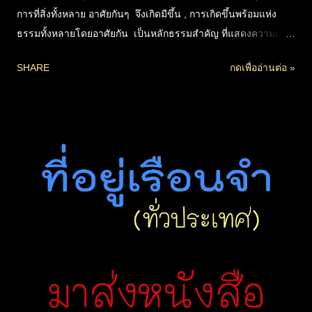
การที่สิ่งทั้งหลาย อาศัยกันๆ จึงเกิดมีขึ้น , การเกิดขึ้นพร้อมแห่ง
ธรรมทั้งหลายโดยอาศัยกัน เป็นหลักธรรมสำคัญ ที่แสดงความเกิด
ดับแห่งชีวิต และความเกิดดับแห่งทุกข์ของบุคคล เรียกอีกชื่อว่า.. อิ
SHARE
กดเพื่ออ่านต่อ »
ทัปปัจจยตา หรือ ปัจจยาการ "ปฏิจจสมุปบาท" คือกฎธรรมชาติ หรือ
หลักความจริงที่มีอยู่โดยธรรมดา ไม่เกี่ยวกับการอุบัติของพระ
ศาสดาทั้งหลาย เป็นสิ่งที่พระพุทธเจ้าตรัสรู้ และทรงนำมาสั่งสอน
แก่หมู่ประชา ผู้ที่รู้แจ้งแทงตลอดในหลักปฏิจจสมุปบาทเท่านั้น จึง
จะพ้นทุกข์ พ้นสังสารวัฎไปได้ อ่านออนไลน์ที่นี่
https://www.watnyanaves.net/th/book_detail/583 (ดาวน์โหลดกด
ชื่อไฟล์) 402.9M ปฏิจจสมุปบาท Full128K.zip download
1,006.3M ปฏิจจสมุปบาท Full320K.zip download 409.6M ปฏิจจ
สมุปบาท แยกหัวข้อ 128K.zip download 1,013.0M ปฏิจจสมุปบาท
แยกหัวข้อ 320K.zip *ชื่อไฟล์มี 320K ต่อท้ายคือไฟล์คุณภาพสุงสุด
เพื่อเผยแพร่...