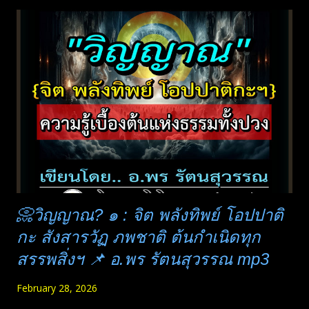
เป็นสิ่งที่หลายคนมองข้ามและคิดว่าไม่ผิดบาปอะไร การฆ่าคนถ้า
กลับตัวกลับใจได้ ทำความดีไถ่โทษ สำนึกบาป แล้วหันมาปฏิบัติ
ธรรมจริงจัง ยังพ้นนรกได้ในชาติเดียวกันนั้น อย่างเช่น พระองคุลี
มาล แต่กินเหล้าจะทำให้จิตเป็นอกุศล กิเลสต่าง ๆ จะครอบงำได้
ทันที และฝังลึก ยากจะถอน และต้องไปทุคติเพียงอย่างเดียว หากมี
บุญด้านอื่น ได้เกิดเป็นมนุษย์ ก็จะเกิดมาสมองพิการ ปัญญาอ่อน
หรือโง่ เข้าใจอะไรยาก ลองคิดดูว่า .. มันอันตรายและมีภัยเวร
หนั...
📀วิญญาณ? ๑ : จิต พลังทิพย์ โอปปาติ
กะ สังสารวัฏ ภพชาติ ต้นกำเนิดทุก
สรรพสิ่งฯ 📌 อ.พร รัตนสุวรรณ mp3
February 28, 2026