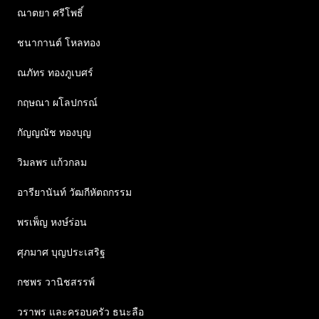
ณาตยา ศรีโพธิ์
ชนากานต์ โหลทอง
ณภัทร ทองภูเบศร์
กฤษณา ผโลปกรณ์
กัญญณัช ทองบุญ
วิมลพร แก้วกลม
อารียานันท์ วัฒกีหัตถกรรม
พรเพ็ญ หงษ์ร่อน
ศุภมาศ บุญประเสริฐ
กชพร วานิชสรรพ์
วราพร และครอบครัว ธนะลือ