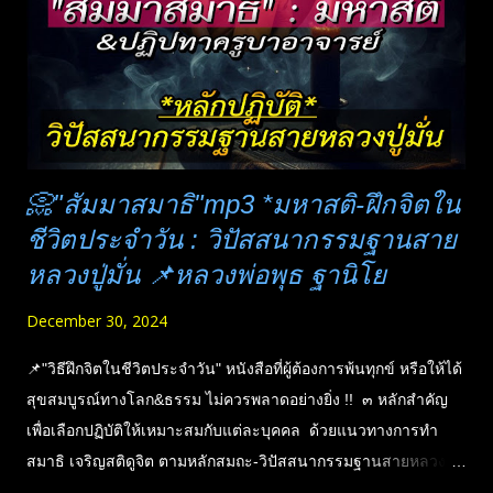
กลายเป็นการอวดอุตริ แต่การคุยกันในหมู่คณะสงฆ์ เป็นเรื่องที่
ทำได้ อยู่ที่เจตนา การแสดงฤทธิ์นั้น ม...
📀"สัมมาสมาธิ"mp3 *มหาสติ-ฝึกจิตใน
ชีวิตประจำวัน : วิปัสสนากรรมฐานสาย
หลวงปู่มั่น 📌หลวงพ่อพุธ ฐานิโย
December 30, 2024
📌"วิธีฝึกจิตในชีวิตประจำวัน" หนังสือที่ผู้ต้องการพ้นทุกข์ หรือให้ได้
สุขสมบูรณ์ทางโลก&ธรรม ไม่ควรพลาดอย่างยิ่ง !! ๓ หลักสำคัญ
เพื่อเลือกปฏิบัติให้เหมาะสมกับแต่ละบุคคล ด้วยแนวทางการทำ
สมาธิ เจริญสติดูจิต ตามหลักสมถะ-วิปัสสนากรรมฐานสายหลวงปู่
มั่น" : 🔊 หนังสือ "สัมมาสมาธิ และปฏิปทาครูบาอาจารย์" พระ