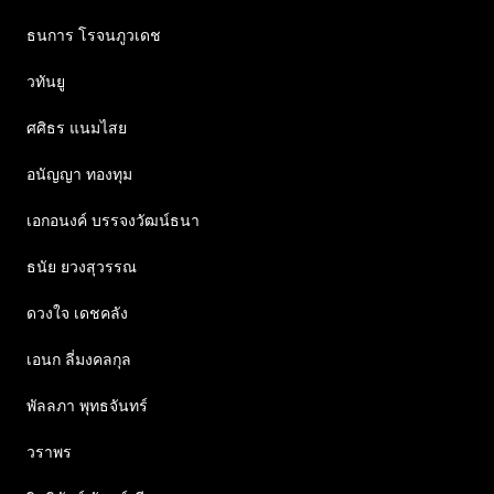
ธนการ โรจนภูวเดช
วทันยู
ศศิธร แนมไสย
อนัญญา ทองทุม
เอกอนงค์ บรรจงวัฒน์ธนา
ธนัย ยวงสุวรรณ
ดวงใจ เดชคลัง
เอนก ลี่มงคลกุล
พัลลภา พุทธจันทร์
วราพร