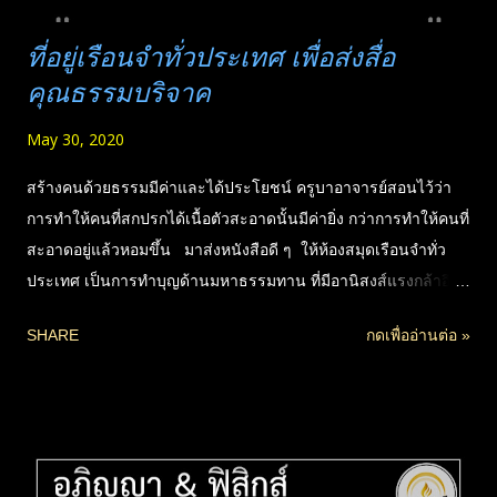
ที่อยู่เรือนจำทั่วประเทศ เพื่อส่งสื่อ
คุณธรรมบริจาค
May 30, 2020
สร้างคนด้วยธรรมมีค่าและได้ประโยชน์ ครูบาอาจารย์สอนไว้ว่า
การทำให้คนที่สกปรกได้เนื้อตัวสะอาดนั้นมีค่ายิ่ง กว่าการทำให้คนที่
สะอาดอยู่แล้วหอมขึ้น มาส่งหนังสือดี ๆ ให้ห้องสมุดเรือนจำทั่ว
ประเทศ เป็นการทำบุญด้านมหาธรรมทาน ที่มีอานิสงส์แรงกล้าอีก
ด้านหนึ่ง ที่มีโอกาสก็ควรทำนะครับ รายชื่อที่อยู่เรือนจำทั่วประเทศ
SHARE
กดเพื่ออ่านต่อ »
ผมรวบรวมมาใหม่ หลังจากเคยจัดทำสื่อธรรมส่งให้ทั่วประเทศมา
แล้ว แต่มีตีคืนหลายแห่ง อันนี้ได้มาใหม่ ก็ไม่แน่ใจว่าถูกทั้งหมดหรือ
เปล่า แต่ก็น่าจะโอเค เพราะชื่อสถานที่ หากที่อยู่พลาด แล้ว
ไปรษณีย์ไม่งี่เง่า เขาก็จะฉลาดพอที่จะส่งให้เองได้ คือคนดี ๆ ที่
ทำงานโดยตรง เขาก็จะรู้นะว่า สถานที่นี้มันอยู่ตรงไหน จะเขียนที่