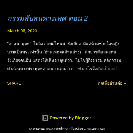
กรรมสับสนทางเพศ ตอน 2
March 08, 2020
"ศาสนาพุทธ" ไม่ถือว่าเพศไหนน่ารังเกียจ มีแค่ห้ามชายใจหญิง
บวชเป็นพระเท่านั้น (อ่านเหตุผลด้านล่าง) นักบวชที่แสดงตน
รังเกียจคนอื่น แสดงให้เห็นธาตุแท้ว่า.. ไม่ใช่ผู้ถึงธรรม หลักกรรม
คำสอนทางพระพุทธศาสนา แค่บอกว่า.. ทำอะไรจึงเกิดเป็นอะไร
ท่านบอกสาเหตุของโอกาสที่จะก่อทุกข์ให้ เพื่อป้องกันไม่ให้ต้อง
SHARE
กดเพื่ออ่านต่อ »
เสี่ยงทุกข์ในอนาคตอีก แต่หากใครไม่สนใจอยากเป็นแบบนั้นต่อไป
ก็ไม่มีใครประณาม หากรักษาศีล ปฏิบัติธรรมได้ถูกต้อง จะเห็น
จริงตามคำพระท่านสอนไว้ได้ด้วยตนเองว่า .. “ จิตบริสุทธิ์ไม่มีเพศ
” สุดท้ายทุกคนต้องมุ่งไปสู่จุดที่ไม่มีเพศในบั้นปลายอยู่ดี และการ
Powered by Blogger
บรรลุธรรม ไม่จำเป็นต้องบวช การบวชสำหรับคนที่พร้อมจริง
เท่านั้น (เปรียบเทียบการไม่รับคนพิการเป็นทหาร-ตำรวจ) ฆราวาส
การให้ธรรมะ ชนะการให้ทั้งปวง : โทร&ไลน์ = 0864009749