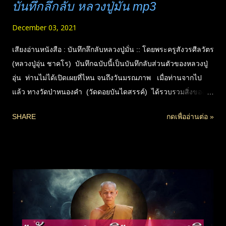
บันทึกลึกลับ หลวงปู่มั่น mp3
December 03, 2021
เสียงอ่านหนังสือ : บันทึกลึกลับหลวงปู่มั่น :: โดยพระครูสังวรศีลวัตร
(หลวงปู่อุ่น ชาคโร) บันทึกฉบับนี้เป็นบันทึกลับส่วนตัวของหลวงปู่
อุ่น ท่านไม่ได้เปิดเผยที่ไหน จนถึงวันมรณภาพ เมื่อท่านจากไป
แล้ว ทางวัดป่าหนองคำ (วัดดอยบันไดสรรค์) ได้รวบรวมสิ่งของ
บริขารของท่าน เพื่อจัดเก็บไว้รวมที่กุฏิ จึงได้พบสมุดบันทึกส่วนตัวนี้
SHARE
กดเพื่ออ่านต่อ »
โดยบังเอิญ เห็นว่ามีประโยชน์ จึงจัดพิมพ์เผยแพร่ต่อ เพื่อ
ประโยชน์กับเหล่าศิษย์และผู้สนใจทั่วไปได้ศึกษาต่อไป เข้าใจว่าที่
ท่านไม่เปิดเผยขณะมีชีวิต เพราะความเกรงในพระอาจารย์มั่น ที่
ท่านไม่ได้ขออนุญาตเผยแพร่ต่อหน้าองค์ท่านก่อน แต่จะทิ้งไปก็คง
เสียดาย จึงเก็บเอาไว้จนหลวงปู่อุ่น ท่านมรณภาพ เหล่าศิษย์เอามา
เผยแพร่กันเอง จึงไม่ได้เป็นการติดข้องในการรู้สึกผิดที่ไม่ได้ขอ
อนุญาตครูบาอาจารย์ก่อน เพราะปกติหลวงปู่มั่น ท่านจะเคร่งครัด
เรื่องการเผยแพร่เรื่องลึกลับพวกนี้ ที่ไม่ควรเปิดเผยต่อชาวบ้าน จะ