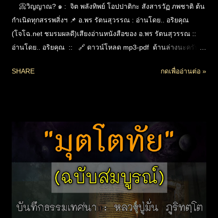
📀วิญญาณ? ๑ : จิต พลังทิพย์ โอปปาติกะ สังสารวัฏ ภพชาติ ต้น
กำเนิดทุกสรรพสิ่งฯ 📌 อ.พร รัตนสุวรรณ : อ่านโดย.. อริยคุณ
(โจโฉ.net ชมรมผลดี)เสียงอ่านหนังสือของ อ.พร รัตนสุวรรณ ::
อ่านโดย.. อริยคุณ :: 🔗 ดาวน์โหลด mp3-pdf ด้านล่างนะครับ
"ความรู้เบื้องต้นแห่งแก่นธรรมทั้งปวง" : วิญญาณคืออะไร เล่ม ๑ :
SHARE
กดเพื่ออ่านต่อ »
จิต โอปปาติกะ สังสารวัฏ ภพชาติ กฏแห่งกรรม ชีวิตและต้นกำเนิด
ของทุกสรรพสิ่งที่รวมเรียกว่า “ธรรมชาติ” อธิบายตามพุทธวจนะ
เชิงลึกที่สอดคล้องกับหลักวิทยาศาสตร์ในปัจจุบัน โดย อ.พร รัตน
สุวรรณ (ผู้แปลชำระพระไตรปิฎกอรรถกถาฉบับมหาจุฬาฯ) การ
เข้าใจเรื่อง “วิญญาณ” อย่างครบถ้วน จนเห็นถึงพลังงานนามธรรม
ที่แฝงอยู่ในทุกสรรพสิ่ง ที่จะนำไปสู่ความเข้าใจอริยสัจ ปฏิจสมุ
ปบาท ทำให้ตีความพระไตรปิฎกได้ตรงทางและเข้าใจในความ
หมายในเชิงลึกได้มากขึ้น อีกทั้งยังส่งผลให้เข้าใจเรื่องกฎแห่งกรรม
บาปบุญ การเวียนว่ายตายเกิด และโอปปาติกะคือชีวิตประเภทกาย
ทิพย์ได้อย่างถูกต้อง โดยไม่จำเป็นต้องอาศัยประสบการณ์พิเศษหรือ
อภิญญา หากอาศัยเหตุผลและหลักฐานเชิงพิจารณา เช่นเดียวกับ