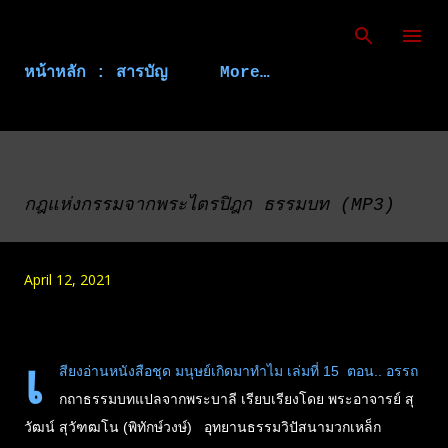
Skip to main content
หน้าหลัก : สารบัญ
More…
กฎแห่งกรรมจากพระไตรปิฎก ธรรมบท (MP3)
April 12, 2021
เ
สียงอ่านหนังสือชุด มนุษย์เกิดมาทำไม เล่มที่ 15 ตอน.. อรรถ
กถาธรรมบทแปลจากพระบาลี เรียบเรียงโดย พระอาจารย์ สุ
วัฒน์ สุวัฑฒโน (พิทักษ์วงษ์) อุทยานธรรมวิปัสนามวกเหล็ก