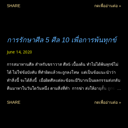
SHARE
กดเพื่ออ่านต่อ »
ราชสังวรญาณ (หลวงพ่อพุธ ฐานิโย) พระกรรมฐานผู้แตกฉานใน
ปริยัติ-ปฏิบัติ แสดงธรรมได้เข้าใจง่าย โดยเฉพาะในแง่ปฏิบัติที่ท่าน
อธิบายได้กระชับและปรับไปใช้กับทุกอาชีพได้ง่ายมากขึ้น เคล็ด
ลับ&แนวทาง หลักสำคัญในการรักษาศีล ทำสมาธิ-เจริญสติ ตาม
การรักษาศีล 5 ศีล 10 เพื่อการพ้นทุกข์
แนวปฏิบัติของหลวงปู่เสาร์-หลวงปู่มั่น พระอาจารย์ใหญ่ฝ่าย
วิปัสสนากรรมฐาน ที่แม้แต่เด็กก็ทำได้ในชีวิตประจำวัน เพื่อเสริม
June 14, 2020
สร้างพลังแห่งจิตด้วยสัมมาสมาธิ ที่จะเป็นฐานมั่นคงต่อความเจริญ
ทางโลกและความรู้แจ้งในธรรมได้จริงต่อไป ศานาพุทธสำคัญที่สุด
การสมาทานศีล สำหรับฆราวาส ศีล5 เบื้องต้น ทำไม่ได้พ้นทุกข์ไม่
คือการปฏิบัติ ไม่ใช่แค่ท่องพุทธวจนได้แม่นยำ หรือจดจำพระ
ได้ ไม่ใช่ข้อบังคับ ที่ทำผิดแล้วจะถูกลงโทษ แต่เป็นข้อแนะนำว่า
ไตรปิฎกได้ทุกตัวอักษร แต่ศึกษาคัมภีร์จนรู้หลักเพื่อเป็นแผนที่ใน
ทำสิ่งนี้ จะได้สิ่งนี้ เมื่อผิดศีลแต่ละข้อจะมีวิบากเป็นผลกรรมส่งกลับ
เบื้องต้นแล้ว ก็ต้องปฏิบัติให้ถึงระดับหนึ่งก่อนด้วย ที่ไม่ใช่แค่ทำจิต
คืนมาหาในวันใดวันหนึ่ง ตามสิ่งที่ทำ การฆ่า ส่งให้อายุสั้น ถูกฆ่า
ให้สงบ แต่ต้อ...
ป่วยง่าย เป็นต้น การดื่มของมึนเมา เหล้า เป็นอันตรายที่สุดกว่า
SHARE
กดเพื่ออ่านต่อ »
การละเมิดศีลทุกข้อ เพราะทำลายสติ (ซึ่งสำคัญมากสำหรับการ
ปฏิบัติธรรม มีผลต่อการไปเกิดสุคติหรืออบายภูมิ) ทำลายคุณธรรม
ในตน ทำลายจิตมนุษย์ให้ไหลลงต่ำ อันจะทำให้บรรลุธรรมไม่ได้