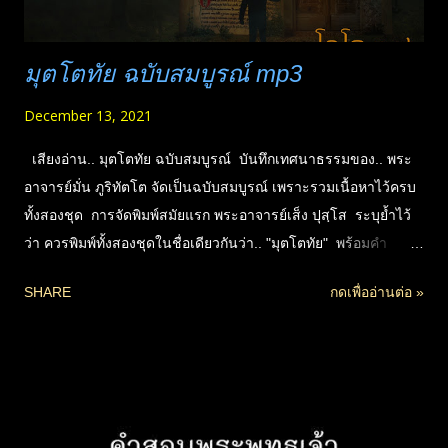
มุตโตทัย ฉบับสมบูรณ์ mp3
December 13, 2021
เสียงอ่าน.. มุตโตทัย ฉบับสมบูรณ์ บันทึกเทศนาธรรมของ.. พระ
อาจารย์มั่น ภูริทัตโต จัดเป็นฉบับสมบูรณ์ เพราะรวมเนื้อหาไว้ครบ
ทั้งสองชุด การจัดพิมพ์สมัยแรก พระอาจารย์เส็ง ปุสฺโส ระบุย้ำไว้
ว่า ควรพิมพ์ทั้งสองชุดในชื่อเดียวกันว่า.. "มุตโตทัย" พร้อมคำ
อธิบายที่มา ฯ แต่ปรากฎภายหลังว่า มีการเผยแพร่แต่ชุดแรก
SHARE
กดเพื่ออ่านต่อ »
เท่านั้น ||**ชุดที่หนึ่ง บันทึกโดยพระอาจารย์วิริยังค์ สิรินฺธโร และ
พระอาจารย์ทองคำ ญาโณภาโส (ฉายาภายหลัง จารุวัณโณ) ||**
ชุดที่สอง บันทึกโดยพระอาจารย์วัน อุตฺตโม และพระอาจารย์ทองคำ
ญาโณภาโส (จารุวัณโณ) ||** ขออนุญาตพิมพ์เผยแผ่ เรียบเรียง
ใหม่ตามคำแนะนำของพระอาจารย์มั่น โดย.. พระอริยคุณาธาร
(เส็ง ปุสฺโส) "จัดทำโดยเจ้าภาพหลัก" ครอบครัวสินธวัชต์ สัตยาวดี