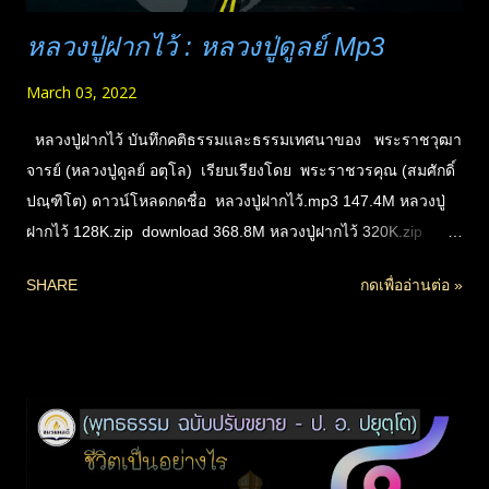
หลวงปู่ฝากไว้ : หลวงปู่ดูลย์ Mp3
March 03, 2022
หลวงปู่ฝากไว้ บันทึกคติธรรมและธรรมเทศนาของ พระราชวุฒา
จารย์ (หลวงปู่ดูลย์ อตุโล) เรียบเรียงโดย พระราชวรคุณ (สมศักดิ์
ปณฺฑิโต) ดาวน์โหลดกดชื่อ หลวงปู่ฝากไว้.mp3 147.4M หลวงปู่
ฝากไว้ 128K.zip download 368.8M หลวงปู่ฝากไว้ 320K.zip
*คุณภาพสูงสำหรับเผยแพร่ต่อ ต้องการฟังปกติเลือกขนาดเล็ก
SHARE
กดเพื่ออ่านต่อ »
(128K) ** กดดาวน์โหลดที่ชื่อ : ห้ามตัดต่อ ดัดแปลง แก้ไข
เผยแพร่ต่อได้ไม่ต้องขออนุญาต แต่ต้องเพื่อธรรมทานแจกฟรี
เท่านั้น || นำลง YouTube ห้ามใส่โฆษณาชนิดเป็นวีดีโอในเรื่อง
เด็ดขาด อนุญาตให้ใส่เฉพาะแบบดิสเพลย์เท่านั้น สำหรับการ
ดาวน์โหลด : กรณีเป็น mp3 ไฟล์เดียว ให้คลิกขวา เลือกบันทึก
หรือ save as หากเป็นไฟล์บีบอัด .zip จะคลิกขวาหรือคลิกซ้าย
ก็ได้ ถ้าเป็น mp3 คลิกหรือกดปกติจะขึ้นตัวเล่นให้ฟัง หรือไป