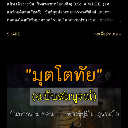
สนิท เฟื่องระบิล (วิทยาศาสตร์บัณฑิต) B.Sc. A.M.I.E.E (ยศ
สุดท้ายคือพลเรือตรี) : ข้อพิสูจน์จากสมการทางฟิสิกส์ และการ
ทดลองโดยนักวิทยาศาสตร์ระดับโลกหลายท่าน เช่น.. อัลเบิร์ต
ไอน์สไตน์ , พอล แลงเกวิน เซอร์จากาดิช จันทรา โบส ฯลฯ ที่จะ
SHARE
กดเพื่ออ่านต่อ »
พิสูจน์ให้เห็นชัดในเรื่อง.. ทศพลญาณ อันเป็นพุทธคุณที่สำคัญ เรื่อง
ญาณอภิญญา อิทธิฤทธิ์ ปาฏิหาริย์ ตาทิพย์ ระลึกชาติ รู้การจุติและ
อุบัติของสัตว์ทั้งปวง เรื่องอายุของเทวดา สภาพชีวิตในรูปแบบ
นามธรรม หรือโอปปาติกะ ฯลฯ ว่าเป็นจริงตามทฤษฎีทาง
วิทยาศาสตร์ได้อย่างไร รวมถึงหลักปฏิจสมุปบาท กฏแห่ง
ไตรลักษณ์ เรื่องพลังงานนามธรรม หรือวิญญาณแฝงในวัตถุ ความ
เป็นอนัตตาของทุกสรรพสิ่ง ฯลฯ ที่หลักทางวิทยาศาสตร์อธิบายสิ่ง
เหล่านี้ได้ตรงกับหลักธรรมในพระพุทธศาสนา จึงเป็นสิ่งที่พิสูจน์ชัด
ถึงข้อมูลในพระไตรปิฎกว่าเป็นสัจธรรมแท้จริง แม้ในสิ่งที่หลายคน
มองว่าเป็นเรื่องเหลือเชื่อก็ตาม (ดาวน์โหลดกดชื่อไฟล์) 180.5M
พุทธ&วิทย์ Full 128k.zip...