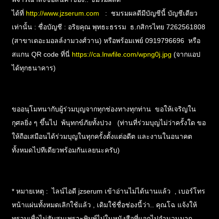
ได้ที่
http://www.jzserum.com
: ชมรมผลดีมีบัญชีนี้ บัญชีเดียว
เท่านั้น : ชื่อบัญชี : อริยคุณ พุทธะธรรม ธ.กสิกรไทย 7262561808
(สาขาเดอะมอลล์งามวงศ์วาน) หรือพร้อมเพย์ 0919796696 หรือ
สแกน QR code ที่นี่
https://ca.lnwfile.com/wpng0j.jpg
(จากแอป
ได้ทุกธนาคาร)
ขออนุโมทนากับผู้ร่วมบุญจากทุกช่องทางทุกท่าน ขอให้เจริญใน
กุศลยิ่ง ๆ ขึ้นไป พ้นุทกข์ภัยทั้งปวง (ท่านที่ร่วมบุญไม่ว่าครั้งใด ขอ
ให้ถือเสมือนได้ร่วมบุญในทุกครั้งตั้งแต่อดีต และงานในอนาคต
ทั้งหมดไปทีเดียวพร้อมกันเลยนะครับ)
* หมายเหตุ : ไลน์ไอดี jzserum เข้าอ่านไม่ได้นานแล้ว , เบอร์โทร
หน้าแผ่นทั้งหมดเลิกใช้แล้ว , เดิมใช้ชื่อช่องนี้ว่า.. คุณโฉ แจ้งให้
ทราบเพื่อไม่สับสนเพราะพิมพ์ไปในหนังสือที่แจกไปจำนวนมาก ,