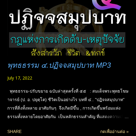
ดาวน์โหลดอีกที่ได้ที่ Archive.org *ZIP FILES : ( ดาวน์โหลดแล้ว
ต้องแตกไฟล์ด้วยโปรแกรมก่อน แนะนำ 7ZIP สำหรับโทรศัพท์
เลือก APP ที่ใช้แตกไฟล...
พุทธธรรม ๔.ปฏิจจสมุปบาท MP3
July 17, 2022
พุทธธรรม-ปรับขยาย ฉบับล่าสุดครั้งที่ ๕๕ : สมเด็จพระพุทธโฆษ
าจารย์ (ป. อ. ปยุตฺโต) ชีวิตเป็นอย่างไร บทที่ ๔.. "ปฏิจจสมุปบาท"
การที่สิ่งทั้งหลาย อาศัยกันๆ จึงเกิดมีขึ้น , การเกิดขึ้นพร้อมแห่ง
ธรรมทั้งหลายโดยอาศัยกัน เป็นหลักธรรมสำคัญ ที่แสดงความเกิด
ดับแห่งชีวิต และความเกิดดับแห่งทุกข์ของบุคคล เรียกอีกชื่อว่า.. อิ
SHARE
กดเพื่ออ่านต่อ »
ทัปปัจจยตา หรือ ปัจจยาการ "ปฏิจจสมุปบาท" คือกฎธรรมชาติ หรือ