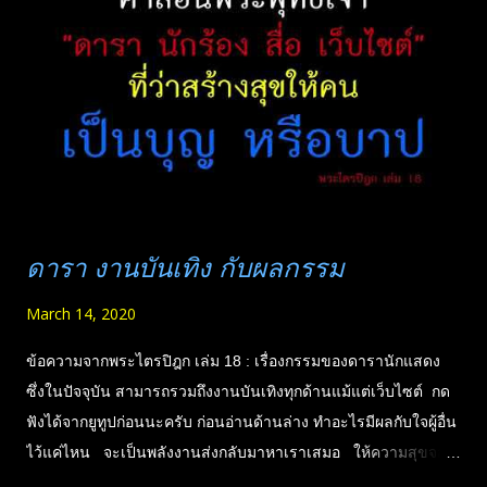
ประกอบวิทย์ บุษรินทร์ เปรี่ยนไทย ซิ้วกี แซ่โง้ว ร่วมจัดทำโดย.. ศุภ
กิจ นิมมานนรเทพ รัฐนี เขมะรัตนา สุภาพร เทียมบุญประเสริฐ บัว
สด ชัยเมือง ครอบครัว ทรงพล พนอมรักษ์ เพชรเสถียร นฤพนธ์ จิระ
พนากุล ครอบครัว​ วิ​ริยา​ ครอบครัว หังสเนตร ครอบครัว คำม่วง
ครอบครัว รัตนพิทักษ์ ครอ...
ดารา งานบันเทิง กับผลกรรม
March 14, 2020
ข้อความจากพระไตรปิฎก เล่ม 18 : เรื่องกรรมของดารานักแสดง
ซึ่งในปัจจุบัน สามารถรวมถึงงานบันเทิงทุกด้านแม้แต่เว็บไซต์ กด
ฟังได้จากยูทูปก่อนนะครับ ก่อนอ่านด้านล่าง ทำอะไรมีผลกับใจผู้อื่น
ไว้แค่ไหน จะเป็นพลังงานส่งกลับมาหาเราเสมอ ให้ความสุขจอม
ปลอม ก็จะได้ความสุขจอมปลอมกลับมา การหัวเราะ การชื่น