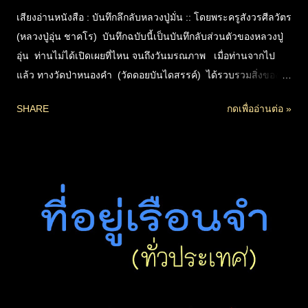
เสียงอ่านหนังสือ : บันทึกลึกลับหลวงปู่มั่น :: โดยพระครูสังวรศีลวัตร
(หลวงปู่อุ่น ชาคโร) บันทึกฉบับนี้เป็นบันทึกลับส่วนตัวของหลวงปู่
อุ่น ท่านไม่ได้เปิดเผยที่ไหน จนถึงวันมรณภาพ เมื่อท่านจากไป
แล้ว ทางวัดป่าหนองคำ (วัดดอยบันไดสรรค์) ได้รวบรวมสิ่งของ
บริขารของท่าน เพื่อจัดเก็บไว้รวมที่กุฏิ จึงได้พบสมุดบันทึกส่วนตัวนี้
SHARE
กดเพื่ออ่านต่อ »
โดยบังเอิญ เห็นว่ามีประโยชน์ จึงจัดพิมพ์เผยแพร่ต่อ เพื่อ
ประโยชน์กับเหล่าศิษย์และผู้สนใจทั่วไปได้ศึกษาต่อไป เข้าใจว่าที่
ท่านไม่เปิดเผยขณะมีชีวิต เพราะความเกรงในพระอาจารย์มั่น ที่
ท่านไม่ได้ขออนุญาตเผยแพร่ต่อหน้าองค์ท่านก่อน แต่จะทิ้งไปก็คง
เสียดาย จึงเก็บเอาไว้จนหลวงปู่อุ่น ท่านมรณภาพ เหล่าศิษย์เอามา
เผยแพร่กันเอง จึงไม่ได้เป็นการติดข้องในการรู้สึกผิดที่ไม่ได้ขอ
อนุญาตครูบาอาจารย์ก่อน เพราะปกติหลวงปู่มั่น ท่านจะเคร่งครัด
เรื่องการเผยแพร่เรื่องลึกลับพวกนี้ ที่ไม่ควรเปิดเผยต่อชาวบ้าน จะ
กลายเป็นการอวดอุตริ แต่การคุยกันในหมู่คณะสงฆ์ เป็นเรื่องที่
ทำได้ อยู่ที่เจตนา การแสดงฤทธิ์นั้น ม...