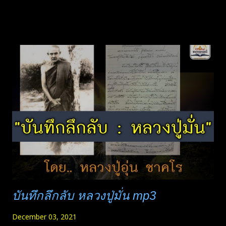
หลักความจริงที่มีอยู่โดยธรรมดา ไม่เกี่ยวกับการอุบัติของพระ
ศาสดาทั้งหลาย เป็นสิ่งที่พระพุทธเจ้าตรัสรู้ และทรงนำมาสั่งสอน
แก่หมู่ประชา ผู้ที่รู้แจ้งแทงตลอดในหลักปฏิจจสมุปบาทเท่านั้น จึง
จะพ้นทุกข์ พ้นสังสารวัฎไปได้ อ่านออนไลน์ที่นี่
https://www.watnyanaves.net/th/book_detail/583 (ดาวน์โหลดกด
ชื่อไฟล์) 402.9M ปฏิจจสมุปบาท Full128K.zip download
1,006.3M ปฏิจจสมุปบาท Full320K.zip download 409.6M ปฏิจจ
สมุปบาท แยกหัวข้อ 128K.zip download 1,013.0M ปฏิจจสมุปบาท
แยกหัวข้อ 320K.zip *ชื่อไฟล์มี 320K ต่อท้ายคือไฟล์คุณภาพสุงสุด
เพื่อเผยแพร่...
บันทึกลึกลับ หลวงปู่มั่น mp3
December 03, 2021