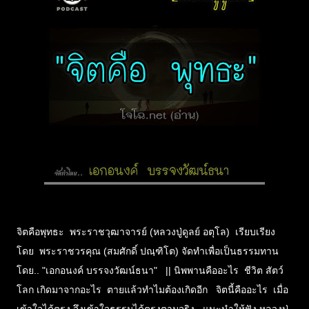
จิตคือพุทธะ พระราชวุฒาจารย์ (หลวงปู่ดูลย์ อตุโล) เรียบเรียง
โดย พระราชวรคุณ (สมศักดิ์ ปณฺฑิโต) จัดทำเพื่อเป็นธรรมทาน
โดย.. "เอกอนงค์ บรรจงวัฒน์ธนา" || นิพพานคืออะไร ชีวิต สัตว์
โลก เกิดมาจากอะไร ตายแล้วทำไมต้องเกิดอีก จิตนี้คืออะไร เมื่อ