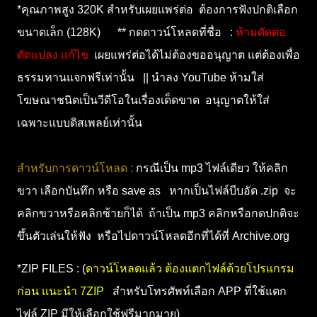
n
*คุณภาพสูง 320K สำหรับเผยแพร่ต่อ ต้องการฟังปกติเลือก
l
ขนาดเล็ก (128K) ** กดดาวน์โหลดที่ชื่อ :
ห้ามตัดต่อ
o
ดัดแปลง แก้ไข
เผยแพร่ต่อได้ไม่ต้องขออนุญาต แต่ต้องเพื่อ
a
ธรรมทานแจกฟรีเท่านั้น || นำลง YouTube ห้ามใส่
d
โฆษณาชนิดเป็นวีดีโอในเรื่องเด็ดขาด อนุญาตให้ใส่
เฉพาะแบบดิสเพลย์เท่านั้น
สำหรับการดาวน์โหลด :
กรณีเป็น mp3 ไฟล์เดียว ให้คลิก
ขวา เลือกบันทึก หรือ save as หากเป็นไฟล์บีบอัด .zip จะ
คลิกขวาหรือคลิกซ้ายก็ได้ ถ้าเป็น mp3 คลิกหรือกดปกติจะ
ขึ้นตัวเล่นให้ฟัง หรือไปดาวน์โหลดอีกที่ได้ที่ Archive.org
*ZIP FILES : (
ดาวน์โหลดแล้ว ต้องแตกไฟล์ด้วยโปรแกรม
ก่อน แนะนำ 7ZIP
สำหรับโทรศัพท์เลือก APP ที่ใช้แตก
ไฟล์ ZIP มีให้เลือกใช้ฟรีมากมาย)