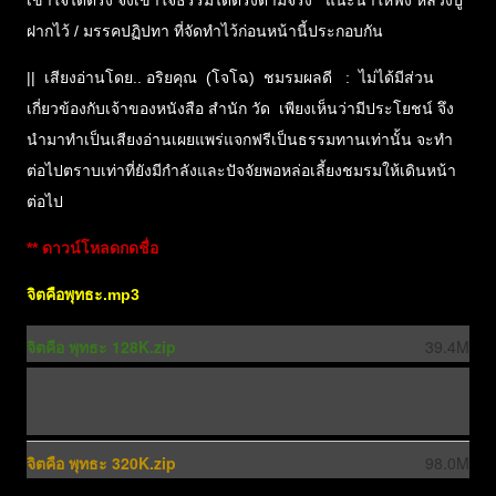
เข้าใจได้ตรง จึงเข้าใจธรรมได้ตรงตามจริง แนะนำให้ฟัง หลวงปู่
ฝากไว้ / มรรคปฏิปทา ที่จัดทำไว้ก่อนหน้านี้ประกอบกัน
|| เสียงอ่านโดย.. อริยคุณ (โจโฉ) ชมรมผลดี : ไม่ได้มีส่วน
เกี่ยวข้องกับเจ้าของหนังสือ สำนัก วัด เพียงเห็นว่ามีประโยชน์ จึง
นำมาทำเป็นเสียงอ่านเผยแพร่แจกฟรีเป็นธรรมทานเท่านั้น จะทำ
ต่อไปตราบเท่าที่ยังมีกำลังและปัจจัยพอหล่อเลี้ยงชมรมให้เดินหน้า
ต่อไป
** ดาวน์โหลดกดชื่อ
จิตคือพุทธะ.mp3
จิตคือ พุทธะ 128K.zip
39.4M
d
o
จิตคือ พุทธะ 320K.zip
98.0M
w