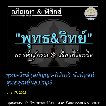
ไปรษณีย์ไม่งี่เง่า เขาก็จะฉลาดพอที่จะส่งให้เองได้ คือคนดี ๆ ที่
ทำงานโดยตรง เขาก็จะรู้นะว่า สถานที่นี้มันอยู่ตรงไหน จะเขียนที่
อยู่ผิด เขาก็ไปส่งให้ได้ เคยคุยกับคนที่ติดคุกมานาน เขาบอกหนังสือ
จำเป็นมาก และยังต้องการอีกมาก หากใครอ่านแล้วก็ส่งไปบริจาค
กันนะครับ ในคุกถ้าจัดการดี ๆ เป็นสถานที่ปฏิบัติธรรมได้เลย
เพราะมันไม่ต้องห่วงอนาคต ไม่ต้องคำนึงอดีต และมีเวลาศึกษา
เยอะมากครับ (เสียดายเวลาแทน...
พุทธ-วิทย์ (อภิญญา-ฟิสิกส์) ข้อพิสูจน์
พุทธคุณขั้นสูง.mp3
June 17, 2023
พุทธศาสนา กับ วิทยาศาสตร์ โดย.. อ.พร รัตนสุวรรณ & นาวาเอก