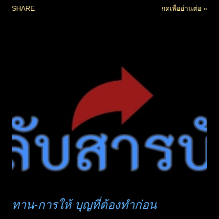
SHARE
กดเพื่ออ่านต่อ »
ชอบ การร่าเริงในกิเลส ในเรื่องไม่จริง เป็นโมหะ ( ความหลง )
ความชอบคือราคะ ความขัดใจ แม้ความสงสาร คือ โทสะ
กิเลสสามกอง ที่ดารานักร้อง สื่อ แม้แต่เว็บไซต์ ที่มอมเมา
กล่อมจิตคนจำนวนมาก ให้เกิดกิเลส อันเป็นเหตุให้ทุกข์ และสืบ
ต่อเป็นการลงอบายภูมิ จึงควรพิจารณา ไม่มีอาชีพอะไรไม่มีบาป
เลย ยกเว้น .. การบวชที่ปฏิบัติได้เคร่งครัดถูกต้องตามวินัย แม้จะ
ทำอาชีพเสี่ยงบาป ( หนัก ) แต่เราสามารถเสริมบุญให้ตัวเองได้
ด้วยการทำบุญในด้านที่ส่งเสริม และคานอำนาจผลกรรมนั้น ๆ
ได้ ...
ทาน-การให้ บุญที่ต้องทำก่อน