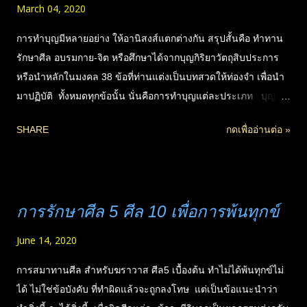
March 04, 2020
การทำบุญมีหลายอย่าง ให้อานิสงส์แตกต่างกัน สรุปสั้นคือ ทำทาน
รักษาศีล อบรมกาย-จิต หรือศึกษาได้จากบุญกิริยาวัตถุสิบประการ
หรือนำหลักในมงคล 38 ข้อที่ท่านแต่งเป็นบทสวดให้ท่องจำ เพื่อนำ
มาปฏิบัติ ทั้งหมดทุกข้อนั้น นั่นคือการทำบุญแต่ละประเภท บุญขั้น
ต้นที่ต้องทำคือ.. "ทาน" คือการให้ ที่แบ่งเป็นหลายประเภท คือให้
SHARE
กดเพื่ออ่านต่อ »
ข้าว น้ำ ที่อยู่ ให้อภัย ให้ธรรมะ ให้ความรู้ ฯลฯ พระสาวกผู้เด่นใน
แต่ละด้าน ล้วนเคยทำ.. "มหาทาน" มีการให้อย่างที่สุด ยากเกินกว่า
คนธรรมดาจะให้ได้ ทำมาแล้วในอดีตชาติ จึงสั่งสมมาแสดงผล
เป็นความสามารถพิเศษที่ต่างกัน และส่งให้บรรลุธรรมได้โดยง่าย
การรักษาศีล 5 ศีล 10 เพื่อการพ้นทุกข์
ทานการให้ อาจมีอานิสงส์น้อยกว่า การรักษาศีล และเจริญสติ
แต่ก็เป็นสิ่งที่ขาดไม่ได้ เหมือนเป็นบันไดขั้นแรกที่ต้องมีก่อน เพื่อเอื้อ
June 14, 2020
ต่อการก้าวไปสู่ขั้นต่อไปได้ง่าย สะดวก มั่นคง จิตไม่ตระหนี่ จิต
แห่งความเสียสละ จิตเมตตา จิตแบบนี้เท่านั้นจึงจะรักษาศีล เจริญ
การสมาทานศีล สำหรับฆราวาส ศีล5 เบื้องต้น ทำไม่ได้พ้นทุกข์ไม่
สติสำเร็จได้จริง ดังนั้นจึงใส่ใจกับการทำบุญให้ทาน อย่างสม่ำเสมอ
ได้ ไม่ใช่ข้อบังคับ ที่ทำผิดแล้วจะถูกลงโทษ แต่เป็นข้อแนะนำว่า