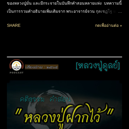
ของหลวงปู่มั่น และมีกระจายในบันทึกคำสอนหลายแห่ง บทความนี้
เป็นการรวมคำอธิบายเพิ่มเติมจาก พระอาจารย์จวน กุลเชฏโฐ และ
พระอาจารย์มหาบัว ญาณสัมปันโน ซึ่งเป็นศิษย์องค์สำคัญของ
SHARE
กดเพื่ออ่านต่อ »
หลวงปู่มั่น พร้อมคำถามตอบเกี่ยวกับเรื่องฐีติจิต โดยพระอาจารย์
ณรงค์ศักดิ์ ขีณาลโย ที่น่าจะเป็นประโยชน์ และสร้างความ
กระจ่างให้กับทุกท่านยิ่งขึ้น ก่อนเข้าเนื้อหา จะเป็นการอธิบายเรื่อง
พุทธวจน กับคำสอนสาวก ว่าพุทธวจนที่แท้ หมายถึงพระสัทธรรม
ไม่ใช่แค่สิ่งที่พระพุทธเจ้าตรัสเท่านั้น และคำสาวกนั้นควรยึดถือ
อย่างไรให้ถูกต้อง (ความจริงมีพุทธวจนแค่แห่งเดียว ที่ห้ามฟังคำ
ของ พาหิรกสาวก ซึ่งแปลว่าสาวกนอกศาสนา) ตรัสรับรองคำ
ของสาวกไว้หลายแห่ง รวมถึงรับรองคุณสมบัติสาวก อย่างพระมหา
กัจจายนเถระ ว่าเป็นผู้เลิศในการอธิบายธรรมโดยย่อ ให้พิสดาร
(ละเอียด) ทรงรับรองว่าที่สาวกแสดงนั้นถูกต้อง ถ้าเป็นพระองค์ก็...