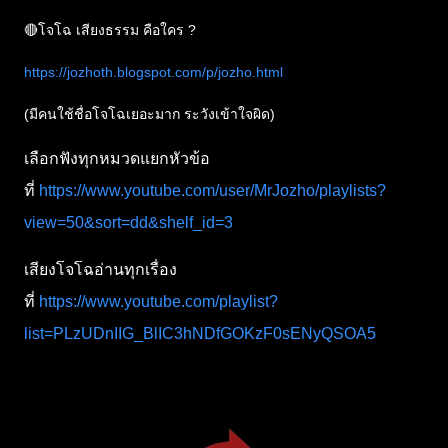
🔴โจโฉ เสียงธรรม คือใคร ?
https://jozhoth.blogspot.com/p/jozho.html
(มีคนใช้ชื่อโจโฉเยอะมาก ระวังเข้าใจผิด)
เลือกฟังทุกหมวดแยกหัวข้อ
ที่
https://www.youtube.com/user/MrJozho/playlists?
view=50&sort=dd&shelf_id=3
เสียงโจโฉอ่านทุกเรื่อง
ที่
https://www.youtube.com/playlist?
list=PLzUDnIIG_BlIC3hNDfGOKzF0sENyQSOA5