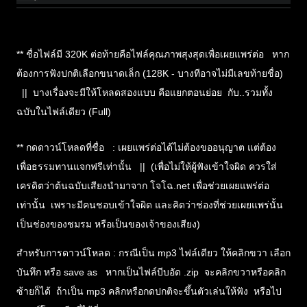
n
l
o
** ชื่อไฟล์มี 320K ต่อท้ายคือไฟล์คุณภาพสุงสุดเพื่อเผยแพร่ต่อ หาก
a
ต้องการฟังปกติเลือกขนาดเล็ก (128K - บางทีอาจไม่มีเลขท้ายชื่อ)
d
|| บางเรื่องจะมีให้โหลดสองแบบ คือแยกตอนย่อย กับ..รวมทั้ง
ฉบับในไฟล์เดียว (Full)
** กดดาวน์โหลดที่ชื่อ : เผยแพร่ต่อได้ไม่ต้องขออนุญาต แต่ต้อง
เพื่อธรรมทานแจกฟรีเท่านั้น || (เพื่อไม่ให้ผู้ฟังเข้าใจผิด ควรใส่
เครดิตว่าต้นฉบับเสียงนำมาจาก โจโฉ.net เพื่อช่วยเผยแพร่ต่อ
เท่านั้น เพราะมีคนชอบเข้าใจผิด และคิดว่าช่องที่ช่วยเผยแพร่นั้น
เป็นช่องของชมรม หรือเป็นของเจ้าของเสียง)
สำหรับการดาวน์โหลด :
กรณีเป็น mp3 ไฟล์เดียว ให้คลิกขวา เลือก
บันทึก หรือ save as หากเป็นไฟล์บีบอัด .zip จะคลิกขวาหรือคลิก
ซ้ายก็ได้ ถ้าเป็น mp3 คลิกหรือกดปกติจะขึ้นตัวเล่นให้ฟัง หรือไป