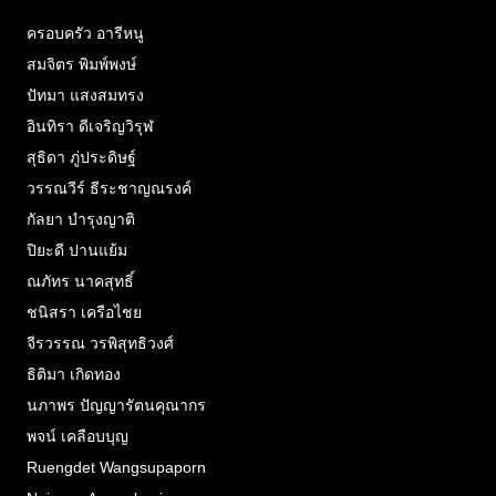
ครอบครัว อารีหนู
สมจิตร พิมพ์พงษ์
ปัทมา แสงสมทรง
อินทิรา ดีเจริญวิรุฬ
สุธิดา ภู่ประดิษฐ์
วรรณวีร์ ธีระชาญณรงค์
กัลยา บำรุงญาติ
ปิยะดี ปานแย้ม
ณภัทร นาคสุทธิ์
ชนิสรา เครือไชย
จีรวรรณ วรพิสุทธิวงศ์
ธิติมา เกิดทอง
นภาพร ปัญญารัตนคุณากร
พจน์ เคลือบบุญ
Ruengdet Wangsupaporn