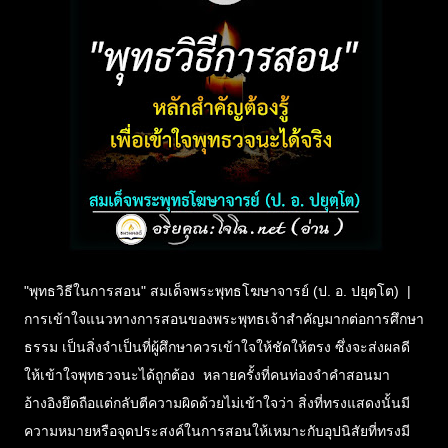
"พุทธวิธีในการสอน" สมเด็จพระพุทธโฆษาจารย์ (ป. อ. ปยุตฺโต) |
การเข้าใจแนวทางการสอนของพระพุทธเจ้าสำคัญมากต่อการศึกษา
ธรรม เป็นสิ่งจำเป็นที่ผู้ศึกษาควรเข้าใจให้ชัดให้ตรง ซึ่งจะส่งผลดี
ให้เข้าใจพุทธวจนะได้ถูกต้อง หลายครั้งที่คนท่องจำคำสอนมา
อ้างอิงยึดถือแต่กลับตีความผิดด้วยไม่เข้าใจว่า สิ่งที่ทรงแสดงนั้นมี
ความหมายหรือจุดประสงค์ในการสอนให้เหมาะกับอุปนิสัยที่ทรงมี