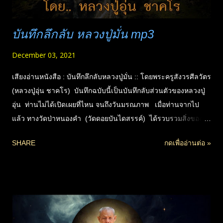
บันทึกลึกลับ หลวงปู่มั่น mp3
December 03, 2021
เสียงอ่านหนังสือ : บันทึกลึกลับหลวงปู่มั่น :: โดยพระครูสังวรศีลวัตร
(หลวงปู่อุ่น ชาคโร) บันทึกฉบับนี้เป็นบันทึกลับส่วนตัวของหลวงปู่
อุ่น ท่านไม่ได้เปิดเผยที่ไหน จนถึงวันมรณภาพ เมื่อท่านจากไป
แล้ว ทางวัดป่าหนองคำ (วัดดอยบันไดสรรค์) ได้รวบรวมสิ่งของ
บริขารของท่าน เพื่อจัดเก็บไว้รวมที่กุฏิ จึงได้พบสมุดบันทึกส่วนตัวนี้
SHARE
กดเพื่ออ่านต่อ »
โดยบังเอิญ เห็นว่ามีประโยชน์ จึงจัดพิมพ์เผยแพร่ต่อ เพื่อ
ประโยชน์กับเหล่าศิษย์และผู้สนใจทั่วไปได้ศึกษาต่อไป เข้าใจว่าที่
ท่านไม่เปิดเผยขณะมีชีวิต เพราะความเกรงในพระอาจารย์มั่น ที่
ท่านไม่ได้ขออนุญาตเผยแพร่ต่อหน้าองค์ท่านก่อน แต่จะทิ้งไปก็คง
เสียดาย จึงเก็บเอาไว้จนหลวงปู่อุ่น ท่านมรณภาพ เหล่าศิษย์เอามา
เผยแพร่กันเอง จึงไม่ได้เป็นการติดข้องในการรู้สึกผิดที่ไม่ได้ขอ