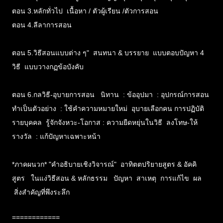
ตอน 3.หลักทั่วไป เนื้อหา / ตัวผู้เรียน /ตัวการสอน
ตอน 4.ลีลาการสอน
ตอน 5.วิธีสอนแบบต่าง ๆ" สนทนา & บรรยาย แบบตอบปัญหา 4
วิธี แบบวางกฏข้อบังคับ
ตอน 6.กลวิธี-อุบายการสอน นิทาน : ข้ออุปมา : อุปกรณ์การสอน
ทำเป็นตัวอย่าง : ใช้คำความหมายใหม่ อุบายเลือกคน การปฏิบัติ
รายบุคคล รู้จักจังหวะ-โอกาส : ความยืดหยุ่นในวิธี ลงโทษ-ให้
รางวัล : แก้ปัญหาเฉพาะหน้า
*ภาคผนวก* "คำอธิบายเชิงวิจารณ์" อาทิตตปริยายสูตร & อัคคิ
สูตร ในแง่วิธีสอน & หลักธรรม ปัญหา สาเหตุ การแก้ไข ผล
สิ่งสำคัญที่พึงระลึก
============