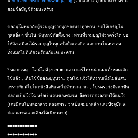
นี่
http://ca.lnwfile.com/wpng0j.jpg
(จากแอปได้ทุกธนาคาร-ตรวจ
สอบชื่อบัญชีด้วยนะครับ)
ขออนุโมทนากับผู้ร่วมบุญจากทุกช่องทางทุกท่าน ขอให้เจริญใน
กุศลยิ่ง ๆ ขึ้นไป พ้นุทกข์ภัยทั้งปวง : ท่านที่ร่วมบุญไม่ว่าครั้งใด ขอ
ให้ถือเสมือนได้ร่วมบุญในทุกครั้งตั้งแต่อดีต และงานในอนาคต
ทั้งหมดไปทีเดียวพร้อมกันเลยนะครับ
* หมายเหตุ : ไลน์ไอดี jzserum และเบอร์โทรหน้าแผ่นทั้งหมดเลิก
ใช้แล้ว , เดิมใช้ชื่อช่องยูทูบว่า.. คุณโฉ แจ้งให้ทราบเพื่อไม่สับสน
เพราะพิมพ์ไปในหนังสือที่แจกไปจำนวนมาก , โปรดระวังมิจฉาชีพ
ปลอมเป็นโจโฉ หรือเป็นคนของชมรม จึงควรตรวจสอบให้แน่ใจ
(เคยมีคนไปหลอกสาว หลอกพระ ว่าเป็นผมมาแล้ว และปัจจุบัน ai
ปลอมภาพและเสียงได้เนียนมาก)
============
++++++++++++