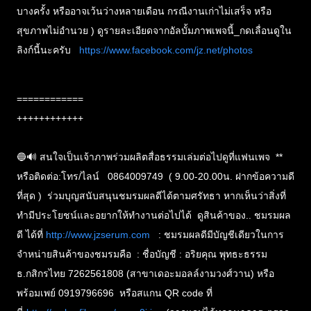
บางครั้ง หรืออาจเว้นว่างหลายเดือน กรณีงานเก่าไม่เสร็จ หรือ
สุขภาพไม่อำนวย ) ดูรายละเอียดจากอัลบั้มภาพเพจนี้_กดเลื่อนดูใน
ลิงก์นี้นะครับ
https://www.facebook.com/jz.net/photos
============
++++++++++++
🔵🔊 สนใจเป็นเจ้าภาพร่วมผลิตสื่อธรรมเล่มต่อไปดูที่แฟนเพจ **
หรือติดต่อ:โทร/ไลน์ 0864009749 ( 9.00-20.00น. ฝากข้อความดี
ที่สุด ) ร่วมบุญสนับสนุนชมรมผลดีได้ตามศรัทธา หากเห็นว่าสิ่งที่
ทำมีประโยชน์และอยากให้ทำงานต่อไปได้ ดูสินค้าของ.. ชมรมผล
ดี ได้ที่
http://www.jzserum.com
: ชมรมผลดีมีบัญชีเดียวในการ
จำหน่ายสินค้าของชมรมคือ : ชื่อบัญชี : อริยคุณ พุทธะธรรม
ธ.กสิกรไทย 7262561808 (สาขาเดอะมอลล์งามวงศ์วาน) หรือ
พร้อมเพย์ 0919796696 หรือสแกน QR code ที่