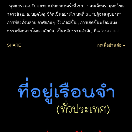
พุทธธรรม-ปรับขยาย ฉบับล่าสุดครั้งที่ ๕๕ : สมเด็จพระพุทธโฆษ
าจารย์ (ป. อ. ปยุตฺโต) ชีวิตเป็นอย่างไร บทที่ ๔.. "ปฏิจจสมุปบาท"
การที่สิ่งทั้งหลาย อาศัยกันๆ จึงเกิดมีขึ้น , การเกิดขึ้นพร้อมแห่ง
ธรรมทั้งหลายโดยอาศัยกัน เป็นหลักธรรมสำคัญ ที่แสดงความเกิด
ดับแห่งชีวิต และความเกิดดับแห่งทุกข์ของบุคคล เรียกอีกชื่อว่า.. อิ
SHARE
กดเพื่ออ่านต่อ »
ทัปปัจจยตา หรือ ปัจจยาการ "ปฏิจจสมุปบาท" คือกฎธรรมชาติ หรือ
หลักความจริงที่มีอยู่โดยธรรมดา ไม่เกี่ยวกับการอุบัติของพระ
ศาสดาทั้งหลาย เป็นสิ่งที่พระพุทธเจ้าตรัสรู้ และทรงนำมาสั่งสอน
แก่หมู่ประชา ผู้ที่รู้แจ้งแทงตลอดในหลักปฏิจจสมุปบาทเท่านั้น จึง
จะพ้นทุกข์ พ้นสังสารวัฎไปได้ อ่านออนไลน์ที่นี่
https://www.watnyanaves.net/th/book_detail/583 (ดาวน์โหลดกด
ชื่อไฟล์) 402.9M ปฏิจจสมุปบาท Full128K.zip download
1,006.3M ปฏิจจสมุปบาท Full320K.zip download 409.6M ปฏิจจ
สมุปบาท แยกหัวข้อ 128K.zip download 1,013.0M ปฏิจจสมุปบาท
แยกหัวข้อ 320K.zip *ชื่อไฟล์มี 320K ต่อท้ายคือไฟล์คุณภาพสุงสุด
เพื่อเผยแพร่...