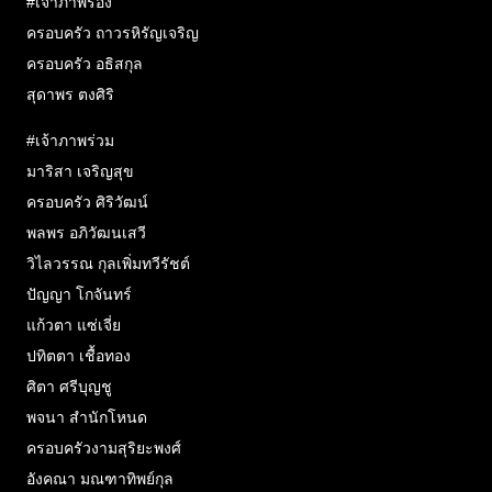
#เจ้าภาพรอง
ครอบครัว ถาวรหิรัญเจริญ
ครอบครัว อธิสกุล
สุดาพร ตงศิริ
#เจ้าภาพร่วม
มาริสา เจริญสุข
ครอบครัว ศิริวัฒน์
พลพร อภิวัฒนเสวี
วิไลวรรณ กุลเพิ่มทวีรัชต์
ปัญญา โกจันทร์
แก้วตา แซ่เจี่ย
ปทิตตา เชื้อทอง
ศิตา ศรีบุญชู
พจนา สำนักโหนด
ครอบครัวงามสุริยะพงศ์
อังคณา มณฑาทิพย์กุล