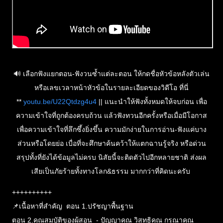
🔊 เลือกฟังแยกตอน-ฟังวนซ้ำแต่ละตอน ให้กดชื่อหัวข้อหลังตัวเล่น
หรือเลขเวลาหน้าหัวข้อในรายละเอียดของวิดีโอ ที่นี่
**
youtu.be/U22Qtdzg4u4
|| แนะนำให้ฟังทั้งหมดให้จบก่อน เพื่อ
ความเข้าใจที่ถูกต้องครบถ้วน แล้วฟังทวนอีกครั้งหรือเมื่อมีโอกาส
เพื่อความเข้าใจที่ลึกซึ้งยิ่งขึ้น ความมักง่ายในการอ่าน-ฟังแค่บาง
ส่วนหรือโดยย่อ เบื่อที่จะศึกษาค้นคว้าให้แตกฉานรู้จริง หรือด่วน
สรุปทั้งที่ยังได้ข้อมูลไม่ครบ นิสัยนี้จะติดตัวไปอีกหลายชาติ ส่งผล
เสียเป็นภัยร้ายทั้งทางโลก&ธรรม มากกว่าที่คิดนะครับ
++++++++++
📌เนื้อหาที่สำคัญ
ตอน 1.ปรัชญาพื้นฐาน
ตอน 2.คุณสมบัติของผู้สอน - ปัญญาคุณ วิสุทธิคุณ กรุณาคุณ