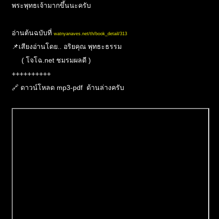
พระพุทธเจ้ามากขึ้นนะครับ
อ่านต้นฉบับที่
watnyanaves.net/th/book_detail/313
📌เสียงอ่านโดย.. อริยคุณ พุทธะธรรม
( โจโฉ.net ชมรมผลดี )
++++++++++
🔗 ดาวน์โหลด mp3-pdf ด้านล่างครับ