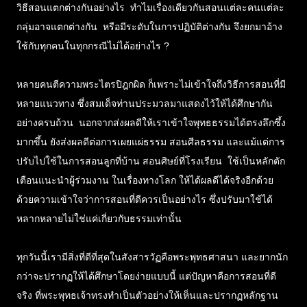
วิธีสอนแตกต่างกันอย่างไร ทำไมเรื่องเดียวกันสอนแต่ละคนแต่ละ
กลุ่มอาจแตกต่างกัน หรือมีระดับในการปฏิบัติต่างกัน จึงยกมาอ้าง
ใช้กับทุกคนในทุกกรณีไม่ได้อย่างไร ?
หลายคนตีความพระไตรปิฎกผิด ก็เพราะไม่เข้าใจถึงวิธีการสอนที่มี
หลายแนวทาง ซึ่งสมเด็จท่านประมวลมาแสดงไว้ให้ได้ศึกษากัน
อย่างครบถ้วน นอกจากส่งผลดีให้เราเข้าใจพุทธธรรมได้ตรงลึกซึ้ง
มากขึ้น ยังส่งผลดีต่อการเผยแผ่ธรรม สอนศีลธรรม และแม้แต่การ
ปรับไปใช้ในการสอนลูกที่บ้าน สอนศิษย์ที่โรงเรียน ใช้เป็นหลักตัก
เตือนแนะนำผู้ร่วมงาน ในเรื่องทางโลก ให้ได้ผลดีได้จริงอีกด้วย
ด้วยความเข้าใจว่าการสอนที่ดีควรเป็นอย่างไร ซึ่งปรับมาใช้ได้
หลากหลายไม่ใช่แค่เกี่ยวกับธรรมเท่านั้น
ทุกวันนี้เรามีสิ่งที่ดีที่สุดในสังสารวัฏคือพระพุทธศาสนา และยากนัก
กว่าจะปรากฏให้ได้ศึกษาโดยง่ายแบบนี้ แต่ปัญหาคือการสอนที่ดี
จริง ที่พระพุทธเจ้าทรงทำเป็นตัวอย่างให้เห็นและปรากฏหลักฐาน