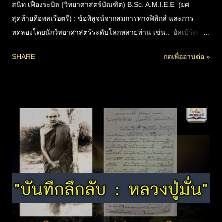
สนิท เฟื่องระบิล (วิทยาศาสตร์บัณฑิต) B.Sc. A.M.I.E.E (ยศ
สุดท้ายคือพลเรือตรี) : ข้อพิสูจน์จากสมการทางฟิสิกส์ และการ
ทดลองโดยนักวิทยาศาสตร์ระดับโลกหลายท่าน เช่น.. อัลเบิร์ต
ไอน์สไตน์ , พอล แลงเกวิน เซอร์จากาดิช จันทรา โบส ฯลฯ ที่จะ
SHARE
กดเพื่ออ่านต่อ »
พิสูจน์ให้เห็นชัดในเรื่อง.. ทศพลญาณ อันเป็นพุทธคุณที่สำคัญ เรื่อง
ญาณอภิญญา อิทธิฤทธิ์ ปาฏิหาริย์ ตาทิพย์ ระลึกชาติ รู้การจุติและ
อุบัติของสัตว์ทั้งปวง เรื่องอายุของเทวดา สภาพชีวิตในรูปแบบ
นามธรรม หรือโอปปาติกะ ฯลฯ ว่าเป็นจริงตามทฤษฎีทาง
วิทยาศาสตร์ได้อย่างไร รวมถึงหลักปฏิจสมุปบาท กฏแห่ง
ไตรลักษณ์ เรื่องพลังงานนามธรรม หรือวิญญาณแฝงในวัตถุ ความ
เป็นอนัตตาของทุกสรรพสิ่ง ฯลฯ ที่หลักทางวิทยาศาสตร์อธิบายสิ่ง
เหล่านี้ได้ตรงกับหลักธรรมในพระพุทธศาสนา จึงเป็นสิ่งที่พิสูจน์ชัด
ถึงข้อมูลในพระไตรปิฎกว่าเป็นสัจธรรมแท้จริง แม้ในสิ่งที่หลายคน
มองว่าเป็นเรื่องเหลือเชื่อก็ตาม (ดาวน์โหลดกดชื่อไฟล์) 180.5M
พุทธ&วิทย์ Full 128k.zip...