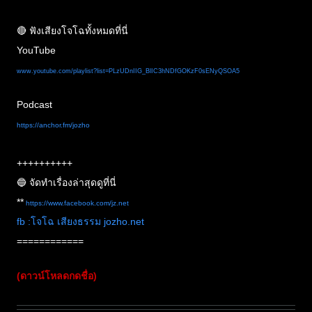
🔴 ฟังเสียงโจโฉทั้งหมดที่นี่
YouTube
www.youtube.com
/playlist?list=PLzUDnIIG_BlIC3hNDfGOKzF0sENyQSOA5
Podcast
https://anchor.fm/jozho
++++++++++
🔵 จัดทำเรื่องล่าสุดดูที่นี่
**
https://www.facebook.com/jz.net
fb :โจโฉ เสียงธรรม jozho.net
============
(ดาวน์โหลดกดชื่อ)