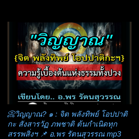
ปฏิบัติธรรม มีผลต่อการไปเกิดสุคติหรืออบายภูมิ) ทำลายคุณธรรม
ในตน ทำลายจิตมนุษย์ให้ไหลลงต่ำ อันจะทำให้บรรลุธรรมไม่ได้
เป็นสิ่งที่หลายคนมองข้ามและคิดว่าไม่ผิดบาปอะไร การฆ่าคนถ้า
กลับตัวกลับใจได้ ทำความดีไถ่โทษ สำนึกบาป แล้วหันมาปฏิบัติ
ธรรมจริงจัง ยังพ้นนรกได้ในชาติเดียวกันนั้น อย่างเช่น พระองคุลี
มาล แต่กินเหล้าจะทำให้จิตเป็นอกุศล กิเลสต่าง ๆ จะครอบงำได้
ทันที และฝังลึก ยากจะถอน และต้องไปทุคติเพียงอย่างเดียว หากมี
บุญด้านอื่น ได้เกิดเป็นมนุษย์ ก็จะเกิดมาสมองพิการ ปัญญาอ่อน
หรือโง่ เข้าใจอะไรยาก ลองคิดดูว่า .. มันอันตรายและมีภัยเวร
หนั...
📀วิญญาณ? ๑ : จิต พลังทิพย์ โอปปาติ
กะ สังสารวัฏ ภพชาติ ต้นกำเนิดทุก
สรรพสิ่งฯ 📌 อ.พร รัตนสุวรรณ mp3