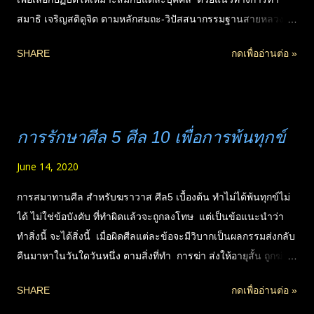
สมาธิ เจริญสติดูจิต ตามหลักสมถะ-วิปัสสนากรรมฐานสายหลวงปู่
มั่น" : 🔊 หนังสือ "สัมมาสมาธิ และปฏิปทาครูบาอาจารย์" พระ
SHARE
กดเพื่ออ่านต่อ »
ราชสังวรญาณ (หลวงพ่อพุธ ฐานิโย) พระกรรมฐานผู้แตกฉานใน
ปริยัติ-ปฏิบัติ แสดงธรรมได้เข้าใจง่าย โดยเฉพาะในแง่ปฏิบัติที่ท่าน
อธิบายได้กระชับและปรับไปใช้กับทุกอาชีพได้ง่ายมากขึ้น เคล็ด
ลับ&แนวทาง หลักสำคัญในการรักษาศีล ทำสมาธิ-เจริญสติ ตาม
การรักษาศีล 5 ศีล 10 เพื่อการพ้นทุกข์
แนวปฏิบัติของหลวงปู่เสาร์-หลวงปู่มั่น พระอาจารย์ใหญ่ฝ่าย
วิปัสสนากรรมฐาน ที่แม้แต่เด็กก็ทำได้ในชีวิตประจำวัน เพื่อเสริม
June 14, 2020
สร้างพลังแห่งจิตด้วยสัมมาสมาธิ ที่จะเป็นฐานมั่นคงต่อความเจริญ
ทางโลกและความรู้แจ้งในธรรมได้จริงต่อไป ศานาพุทธสำคัญที่สุด
การสมาทานศีล สำหรับฆราวาส ศีล5 เบื้องต้น ทำไม่ได้พ้นทุกข์ไม่
คือการปฏิบัติ ไม่ใช่แค่ท่องพุทธวจนได้แม่นยำ หรือจดจำพระ
ได้ ไม่ใช่ข้อบังคับ ที่ทำผิดแล้วจะถูกลงโทษ แต่เป็นข้อแนะนำว่า
ไตรปิฎกได้ทุกตัวอักษร แต่ศึกษาคัมภีร์จนรู้หลักเพื่อเป็นแผนที่ใน
ทำสิ่งนี้ จะได้สิ่งนี้ เมื่อผิดศีลแต่ละข้อจะมีวิบากเป็นผลกรรมส่งกลับ
เบื้องต้นแล้ว ก็ต้องปฏิบัติให้ถึงระดับหนึ่งก่อนด้วย ที่ไม่ใช่แค่ทำจิต
คืนมาหาในวันใดวันหนึ่ง ตามสิ่งที่ทำ การฆ่า ส่งให้อายุสั้น ถูกฆ่า
ให้สงบ แต่ต้อ...
ป่วยง่าย เป็นต้น การดื่มของมึนเมา เหล้า เป็นอันตรายที่สุดกว่า
SHARE
กดเพื่ออ่านต่อ »
การละเมิดศีลทุกข้อ เพราะทำลายสติ (ซึ่งสำคัญมากสำหรับการ