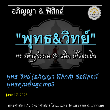
ไปรษณีย์ไม่งี่เง่า เขาก็จะฉลาดพอที่จะส่งให้เองได้ คือคนดี ๆ ที่
ทำงานโดยตรง เขาก็จะรู้นะว่า สถานที่นี้มันอยู่ตรงไหน จะเขียนที่
อยู่ผิด เขาก็ไปส่งให้ได้ เคยคุยกับคนที่ติดคุกมานาน เขาบอกหนังสือ
จำเป็นมาก และยังต้องการอีกมาก หากใครอ่านแล้วก็ส่งไปบริจาค
กันนะครับ ในคุกถ้าจัดการดี ๆ เป็นสถานที่ปฏิบัติธรรมได้เลย
เพราะมันไม่ต้องห่วงอนาคต ไม่ต้องคำนึงอดีต และมีเวลาศึกษา
เยอะมากครับ (เสียดายเวลาแทน...
พุทธ-วิทย์ (อภิญญา-ฟิสิกส์) ข้อพิสูจน์
พุทธคุณขั้นสูง.mp3
June 17, 2023
พุทธศาสนา กับ วิทยาศาสตร์ โดย.. อ.พร รัตนสุวรรณ & นาวาเอก