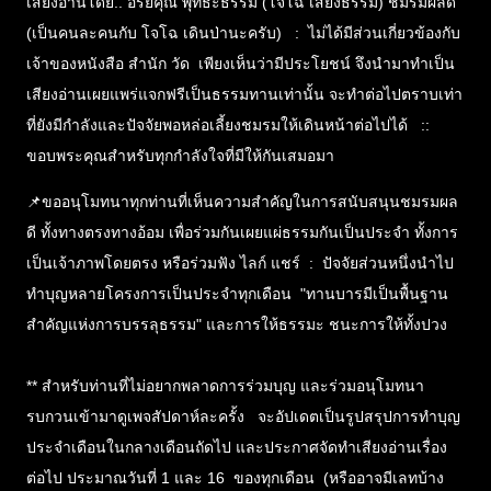
เสียงอ่านโดย.. อริยคุณ พุทธะธรรม (โจโฉ เสียงธรรม) ชมรมผลดี
(เป็นคนละคนกับ โจโฉ เดินป่านะครับ) : ไม่ได้มีส่วนเกี่ยวข้องกับ
เจ้าของหนังสือ สำนัก วัด เพียงเห็นว่ามีประโยชน์ จึงนำมาทำเป็น
เสียงอ่านเผยแพร่แจกฟรีเป็นธรรมทานเท่านั้น จะทำต่อไปตราบเท่า
ที่ยังมีกำลังและปัจจัยพอหล่อเลี้ยงชมรมให้เดินหน้าต่อไปได้ ::
ขอบพระคุณสำหรับทุกกำลังใจที่มีให้กันเสมอมา
📌ขออนุโมทนาทุกท่านที่เห็นความสำคัญในการสนับสนุนชมรมผล
ดี ทั้งทางตรงทางอ้อม เพื่อร่วมกันเผยแผ่ธรรมกันเป็นประจำ ทั้งการ
เป็นเจ้าภาพโดยตรง หรือร่วมฟัง ไลก์ แชร์ : ปัจจัยส่วนหนึ่งนำไป
ทำบุญหลายโครงการเป็นประจำทุกเดือน "ทานบารมีเป็นพื้นฐาน
สำคัญแห่งการบรรลุธรรม" และการให้ธรรมะ ชนะการให้ทั้งปวง
** สำหรับท่านที่ไม่อยากพลาดการร่วมบุญ และร่วมอนุโมทนา
รบกวนเข้ามาดูเพจสัปดาห์ละครั้ง จะอัปเดตเป็นรูปสรุปการทำบุญ
ประจำเดือนในกลางเดือนถัดไป และประกาศจัดทำเสียงอ่านเรื่อง
ต่อไป ประมาณวันที่ 1 และ 16 ของทุกเดือน (หรืออาจมีเลทบ้าง