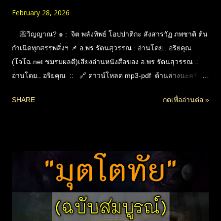
February 28, 2026
📀วิญญาณ? ๑ : จิต พลังทิพย์ โอปปาติกะ สังสารวัฏ ภพชาติ ต้น
กำเนิดทุกสรรพสิ่งฯ 📌 อ.พร รัตนสุวรรณ : อ่านโดย.. อริยคุณ
(โจโฉ.net ชมรมผลดี)เสียงอ่านหนังสือของ อ.พร รัตนสุวรรณ ::
อ่านโดย.. อริยคุณ :: 🔗 ดาวน์โหลด mp3-pdf ด้านล่างนะครับ
"ความรู้เบื้องต้นแห่งแก่นธรรมทั้งปวง" : วิญญาณคืออะไร เล่ม ๑ :
SHARE
กดเพื่ออ่านต่อ »
จิต โอปปาติกะ สังสารวัฏ ภพชาติ กฏแห่งกรรม ชีวิตและต้นกำเนิด
ของทุกสรรพสิ่งที่รวมเรียกว่า “ธรรมชาติ” อธิบายตามพุทธวจนะ
เชิงลึกที่สอดคล้องกับหลักวิทยาศาสตร์ในปัจจุบัน โดย อ.พร รัตน
สุวรรณ (ผู้แปลชำระพระไตรปิฎกอรรถกถาฉบับมหาจุฬาฯ) การ
เข้าใจเรื่อง “วิญญาณ” อย่างครบถ้วน จนเห็นถึงพลังงานนามธรรม
ที่แฝงอยู่ในทุกสรรพสิ่ง ที่จะนำไปสู่ความเข้าใจอริยสัจ ปฏิจสมุ
ปบาท ทำให้ตีความพระไตรปิฎกได้ตรงทางและเข้าใจในความ
หมายในเชิงลึกได้มากขึ้น อีกทั้งยังส่งผลให้เข้าใจเรื่องกฎแห่งกรรม
บาปบุญ การเวียนว่ายตายเกิด และโอปปาติกะคือชีวิตประเภทกาย