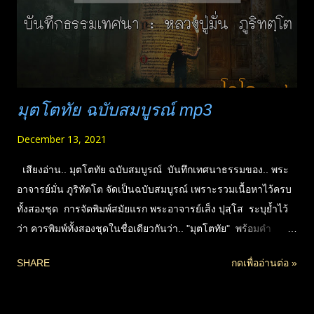
ทิพย์ได้อย่างถูกต้อง โดยไม่จำเป็นต้องอาศัยประสบการณ์พิเศษหรือ
อภิญญา หากอาศัยเหตุผลและหลักฐานเชิงพิจารณา เช่นเดียวกับ
การยอมรับคว...
มุตโตทัย ฉบับสมบูรณ์ mp3
December 13, 2021
เสียงอ่าน.. มุตโตทัย ฉบับสมบูรณ์ บันทึกเทศนาธรรมของ.. พระ
อาจารย์มั่น ภูริทัตโต จัดเป็นฉบับสมบูรณ์ เพราะรวมเนื้อหาไว้ครบ
ทั้งสองชุด การจัดพิมพ์สมัยแรก พระอาจารย์เส็ง ปุสฺโส ระบุย้ำไว้
ว่า ควรพิมพ์ทั้งสองชุดในชื่อเดียวกันว่า.. "มุตโตทัย" พร้อมคำ
อธิบายที่มา ฯ แต่ปรากฎภายหลังว่า มีการเผยแพร่แต่ชุดแรก
SHARE
กดเพื่ออ่านต่อ »
เท่านั้น ||**ชุดที่หนึ่ง บันทึกโดยพระอาจารย์วิริยังค์ สิรินฺธโร และ
พระอาจารย์ทองคำ ญาโณภาโส (ฉายาภายหลัง จารุวัณโณ) ||**
ชุดที่สอง บันทึกโดยพระอาจารย์วัน อุตฺตโม และพระอาจารย์ทองคำ