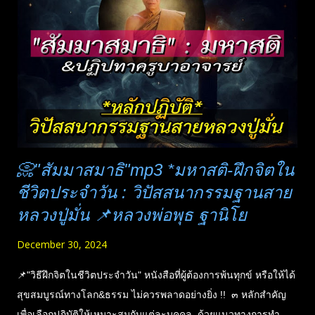
อนุญาตครูบาอาจารย์ก่อน เพราะปกติหลวงปู่มั่น ท่านจะเคร่งครัด
เรื่องการเผยแพร่เรื่องลึกลับพวกนี้ ที่ไม่ควรเปิดเผยต่อชาวบ้าน จะ
กลายเป็นการอวดอุตริ แต่การคุยกันในหมู่คณะสงฆ์ เป็นเรื่องที่
ทำได้ อยู่ที่เจตนา การแสดงฤทธิ์นั้น ม...
📀"สัมมาสมาธิ"mp3 *มหาสติ-ฝึกจิตใน
ชีวิตประจำวัน : วิปัสสนากรรมฐานสาย
หลวงปู่มั่น 📌หลวงพ่อพุธ ฐานิโย
December 30, 2024
📌"วิธีฝึกจิตในชีวิตประจำวัน" หนังสือที่ผู้ต้องการพ้นทุกข์ หรือให้ได้
สุขสมบูรณ์ทางโลก&ธรรม ไม่ควรพลาดอย่างยิ่ง !! ๓ หลักสำคัญ
เพื่อเลือกปฏิบัติให้เหมาะสมกับแต่ละบุคคล ด้วยแนวทางการทำ