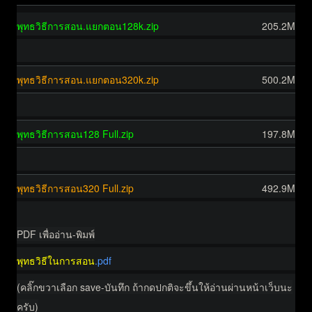
พุทธวิธีการสอน.แยกตอน128k.zip
205.2M
d
o
พุทธวิธีการสอน.แยกตอน320k.zip
500.2M
w
d
n
o
l
พุทธวิธีการสอน128 Full.zip
197.8M
w
o
d
n
a
o
l
พุทธวิธีการสอน320 Full.zip
d
492.9M
w
o
n
a
PDF เพื่ออ่าน-พิมพ์
l
d
o
d
พุทธวิธีในการสอน
.pdf
a
o
(คลิ๊กขวาเลือก save-บันทึก ถ้ากดปกติจะขึ้นให้อ่านผ่านหน้าเว็บนะ
d
w
ครับ)